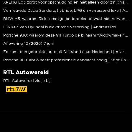
XPENG L03 zorgt voor opschudding en niet alleen door z’n prijs! | Jeroen Mul
Vernieuwde Dacia Sandero; hybride, LPG én verrassend luxe | Andreas Pol
BMW M5: waarom Rick sommige onderdelen bewust níét vervangt | Stipt Polish Point
IONIQ 3 van Hyundai is elektrische verrassing | Andreas Pol
Porsche 930: waarom deze 911 Turbo de bijnaam ‘Widowmaker’ kreeg | Gallery Aaldering
Aflevering 12 (2026) 7 juni
Zo komt een gebruikte auto uit Duitsland naar Nederland | Allard Kalff
Porsche 911 Cabrio heeft professionele aandacht nodig | Stipt Polish Point
RTL Autowereld
RTL Autowereld zie je bij