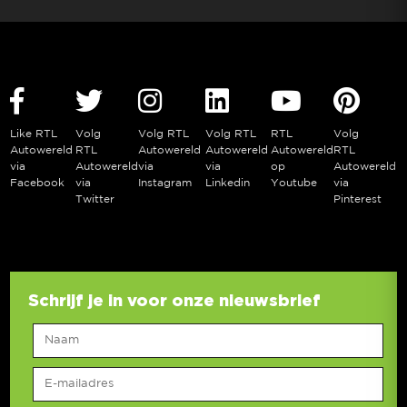
Like RTL
Volg
Volg RTL
Volg RTL
RTL
Volg
Autowereld
RTL
Autowereld
Autowereld
Autowereld
RTL
via
Autowereld
via
via
op
Autowereld
Facebook
via
Instagram
Linkedin
Youtube
via
Twitter
Pinterest
Schrijf je in voor onze nieuwsbrief