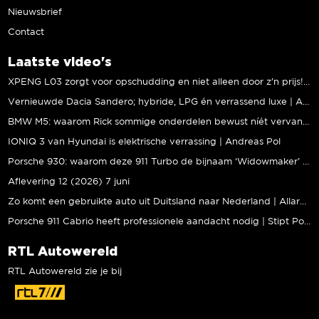
Nieuwsbrief
Contact
Laatste video's
XPENG L03 zorgt voor opschudding en niet alleen door z’n prijs! | Jeroen Mul
Vernieuwde Dacia Sandero; hybride, LPG én verrassend luxe | Andreas Pol
BMW M5: waarom Rick sommige onderdelen bewust níét vervangt | Stipt Polish Point
IONIQ 3 van Hyundai is elektrische verrassing | Andreas Pol
Porsche 930: waarom deze 911 Turbo de bijnaam ‘Widowmaker’ kreeg | Gallery Aaldering
Aflevering 12 (2026) 7 juni
Zo komt een gebruikte auto uit Duitsland naar Nederland | Allard Kalff
Porsche 911 Cabrio heeft professionele aandacht nodig | Stipt Polish Point
RTL Autowereld
RTL Autowereld zie je bij