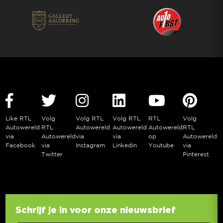
Like RTL
Volg
Volg RTL
Volg RTL
RTL
Volg
Autowereld
RTL
Autowereld
Autowereld
Autowereld
RTL
via
Autowereld
via
via
op
Autowereld
Facebook
via
Instagram
Linkedin
Youtube
via
Twitter
Pinterest
Schrijf je in voor onze nieuwsbrief