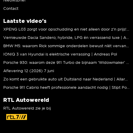
Nieuwsbrief
Contact
Laatste video's
XPENG L03 zorgt voor opschudding en niet alleen door z’n prijs! | Jeroen Mul
Vernieuwde Dacia Sandero; hybride, LPG én verrassend luxe | Andreas Pol
BMW M5: waarom Rick sommige onderdelen bewust níét vervangt | Stipt Polish Point
IONIQ 3 van Hyundai is elektrische verrassing | Andreas Pol
Porsche 930: waarom deze 911 Turbo de bijnaam ‘Widowmaker’ kreeg | Gallery Aaldering
Aflevering 12 (2026) 7 juni
Zo komt een gebruikte auto uit Duitsland naar Nederland | Allard Kalff
Porsche 911 Cabrio heeft professionele aandacht nodig | Stipt Polish Point
RTL Autowereld
RTL Autowereld zie je bij