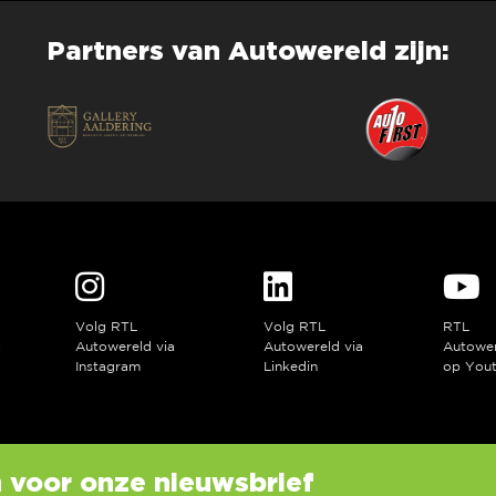
Partners van Autowereld zijn:
Volg RTL
Volg RTL
RTL
a
Autowereld via
Autowereld via
Autowe
Instagram
Linkedin
op You
in voor onze nieuwsbrief