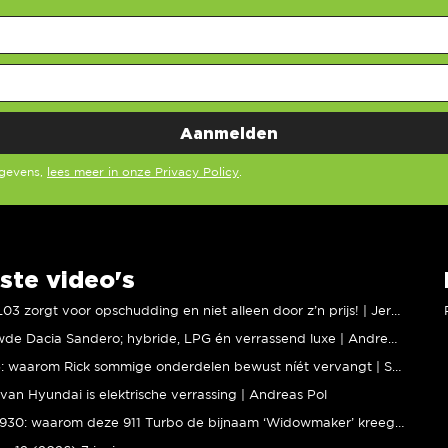
egevens,
lees meer in onze Privacy Policy
.
ste video's
XPENG L03 zorgt voor opschudding en niet alleen door z’n prijs! | Jeroen Mul
Vernieuwde Dacia Sandero; hybride, LPG én verrassend luxe | Andreas Pol
BMW M5: waarom Rick sommige onderdelen bewust níét vervangt | Stipt Polish Point
van Hyundai is elektrische verrassing | Andreas Pol
Porsche 930: waarom deze 911 Turbo de bijnaam ‘Widowmaker’ kreeg | Gallery Aaldering