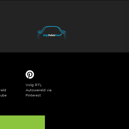
Volg RTL
reld
Autowereld via
tube
Pinterest