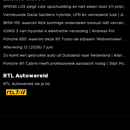
XPENG L03 zorgt voor opschudding en niet alleen door z’n prijs! | Jeroen Mul
Vernieuwde Dacia Sandero; hybride, LPG én verrassend luxe | Andreas Pol
BMW M5: waarom Rick sommige onderdelen bewust níét vervangt | Stipt Polish Point
IONIQ 3 van Hyundai is elektrische verrassing | Andreas Pol
Porsche 930: waarom deze 911 Turbo de bijnaam ‘Widowmaker’ kreeg | Gallery Aaldering
Aflevering 12 (2026) 7 juni
Zo komt een gebruikte auto uit Duitsland naar Nederland | Allard Kalff
Porsche 911 Cabrio heeft professionele aandacht nodig | Stipt Polish Point
RTL Autowereld
RTL Autowereld zie je bij