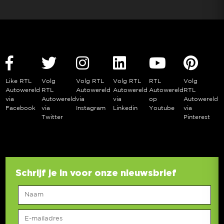
Like RTL
Volg
Volg RTL
Volg RTL
RTL
Volg
Autowereld
RTL
Autowereld
Autowereld
Autowereld
RTL
via
Autowereld
via
via
op
Autowereld
Facebook
via
Instagram
Linkedin
Youtube
via
Twitter
Pinterest
Schrijf je in voor onze nieuwsbrief