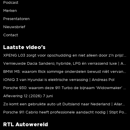
Podcast
Merken
Presentatoren
Nieuwsbrief
Contact
Laatste video's
XPENG L03 zorgt voor opschudding en niet alleen door z’n prijs! | Jeroen Mul
Vernieuwde Dacia Sandero; hybride, LPG én verrassend luxe | Andreas Pol
BMW M5: waarom Rick sommige onderdelen bewust níét vervangt | Stipt Polish Point
IONIQ 3 van Hyundai is elektrische verrassing | Andreas Pol
Porsche 930: waarom deze 911 Turbo de bijnaam ‘Widowmaker’ kreeg | Gallery Aaldering
Aflevering 12 (2026) 7 juni
Zo komt een gebruikte auto uit Duitsland naar Nederland | Allard Kalff
Porsche 911 Cabrio heeft professionele aandacht nodig | Stipt Polish Point
RTL Autowereld