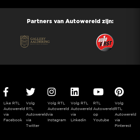
Partners van Autowereld zijn:
Like RTL
Volg
Volg RTL
Volg RTL
RTL
Volg
Autowereld
RTL
Autowereld
Autowereld
Autowereld
RTL
via
Autowereld
via
via
op
Autowereld
Facebook
via
Instagram
Linkedin
Youtube
via
Twitter
Pinterest