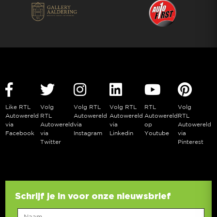
Like RTL
Volg
Volg RTL
Volg RTL
RTL
Volg
Autowereld
RTL
Autowereld
Autowereld
Autowereld
RTL
via
Autowereld
via
via
op
Autowereld
Facebook
via
Instagram
Linkedin
Youtube
via
Twitter
Pinterest
Schrijf je in voor onze nieuwsbrief