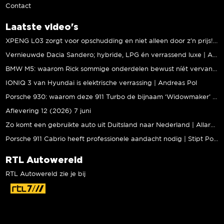
Contact
Laatste video's
XPENG L03 zorgt voor opschudding en niet alleen door z’n prijs! | Jeroen Mul
Vernieuwde Dacia Sandero; hybride, LPG én verrassend luxe | Andreas Pol
BMW M5: waarom Rick sommige onderdelen bewust níét vervangt | Stipt Polish Point
IONIQ 3 van Hyundai is elektrische verrassing | Andreas Pol
Porsche 930: waarom deze 911 Turbo de bijnaam ‘Widowmaker’ kreeg | Gallery Aaldering
Aflevering 12 (2026) 7 juni
Zo komt een gebruikte auto uit Duitsland naar Nederland | Allard Kalff
Porsche 911 Cabrio heeft professionele aandacht nodig | Stipt Polish Point
RTL Autowereld
RTL Autowereld zie je bij