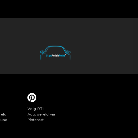
Volg RTL
reld
Autowereld via
tube
Pinterest