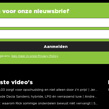
in voor onze nieuwsbrief
egevens,
lees meer in onze Privacy Policy
.
ste video's
XPENG L03 zorgt voor opschudding en niet alleen door z’n prijs! | Jeroen Mul
Vernieuwde Dacia Sandero; hybride, LPG én verrassend luxe | Andreas Pol
BMW M5: waarom Rick sommige onderdelen bewust níét vervangt | Stipt Polish Point