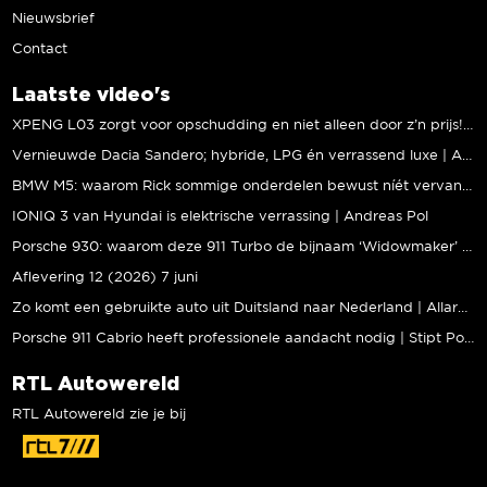
Nieuwsbrief
Contact
Laatste video's
XPENG L03 zorgt voor opschudding en niet alleen door z’n prijs! | Jeroen Mul
Vernieuwde Dacia Sandero; hybride, LPG én verrassend luxe | Andreas Pol
BMW M5: waarom Rick sommige onderdelen bewust níét vervangt | Stipt Polish Point
IONIQ 3 van Hyundai is elektrische verrassing | Andreas Pol
Porsche 930: waarom deze 911 Turbo de bijnaam ‘Widowmaker’ kreeg | Gallery Aaldering
Aflevering 12 (2026) 7 juni
Zo komt een gebruikte auto uit Duitsland naar Nederland | Allard Kalff
Porsche 911 Cabrio heeft professionele aandacht nodig | Stipt Polish Point
RTL Autowereld
RTL Autowereld zie je bij