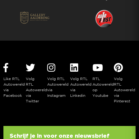
Like RTL
Volg
Volg RTL
Volg RTL
RTL
Volg
Autowereld
RTL
Autowereld
Autowereld
Autowereld
RTL
via
Autowereld
via
via
op
Autowereld
Facebook
via
Instagram
Linkedin
Youtube
via
Twitter
Pinterest
Schrijf je in voor onze nieuwsbrief