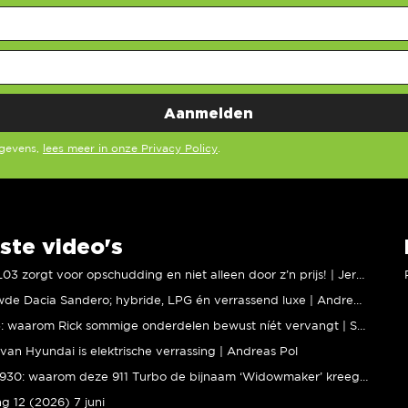
egevens,
lees meer in onze Privacy Policy
.
ste video's
XPENG L03 zorgt voor opschudding en niet alleen door z’n prijs! | Jeroen Mul
Vernieuwde Dacia Sandero; hybride, LPG én verrassend luxe | Andreas Pol
BMW M5: waarom Rick sommige onderdelen bewust níét vervangt | Stipt Polish Point
van Hyundai is elektrische verrassing | Andreas Pol
Porsche 930: waarom deze 911 Turbo de bijnaam ‘Widowmaker’ kreeg | Gallery Aaldering
ng 12 (2026) 7 juni