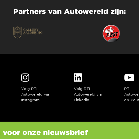
Partners van Autowereld zijn:
Volg RTL
Volg RTL
RTL
a
Autowereld via
Autowereld via
Autowe
Instagram
Linkedin
op You
in voor onze nieuwsbrief