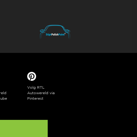
Volg RTL
reld
Autowereld via
tube
Pinterest