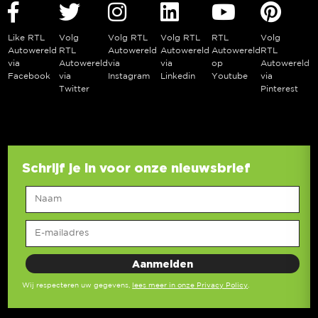
Like RTL
Volg
Volg RTL
Volg RTL
RTL
Volg
Autowereld
RTL
Autowereld
Autowereld
Autowereld
RTL
via
Autowereld
via
via
op
Autowereld
Facebook
via
Instagram
Linkedin
Youtube
via
Twitter
Pinterest
Schrijf je in voor onze nieuwsbrief
Wij respecteren uw gegevens,
lees meer in onze Privacy Policy
.