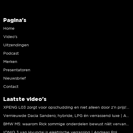
Pagina's
Home
Video’s
Uitzendingen
Podcast
Merken
Presentatoren
Nieuwsbrief
Contact
Laatste video's
XPENG L03 zorgt voor opschudding en niet alleen door z’n prijs! | Jeroen Mul
Vernieuwde Dacia Sandero; hybride, LPG én verrassend luxe | Andreas Pol
BMW M5: waarom Rick sommige onderdelen bewust níét vervangt | Stipt Polish Point
IONIQ 3 van Hyundai is elektrische verrassing | Andreas Pol