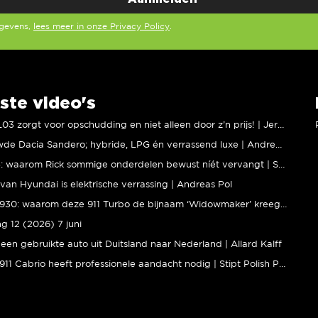
egevens,
lees meer in onze Privacy Policy
.
ste video's
XPENG L03 zorgt voor opschudding en niet alleen door z’n prijs! | Jeroen Mul
Vernieuwde Dacia Sandero; hybride, LPG én verrassend luxe | Andreas Pol
BMW M5: waarom Rick sommige onderdelen bewust níét vervangt | Stipt Polish Point
van Hyundai is elektrische verrassing | Andreas Pol
Porsche 930: waarom deze 911 Turbo de bijnaam ‘Widowmaker’ kreeg | Gallery Aaldering
ng 12 (2026) 7 juni
een gebruikte auto uit Duitsland naar Nederland | Allard Kalff
Porsche 911 Cabrio heeft professionele aandacht nodig | Stipt Polish Point