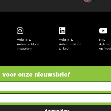
Volg RTL
Volg RTL
RTL
a
Autowereld via
Autowereld via
Autowe
Instagram
Linkedin
op You
in voor onze nieuwsbrief