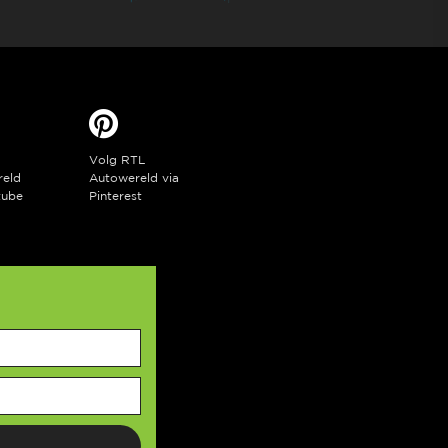
Volg RTL
reld
Autowereld via
tube
Pinterest