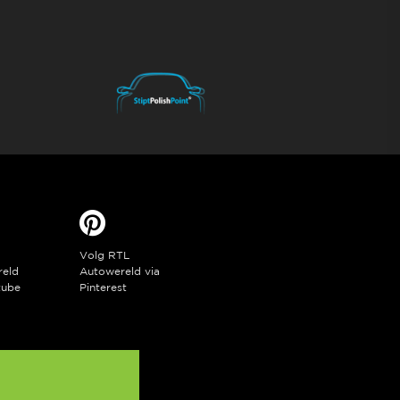
Volg RTL
reld
Autowereld via
tube
Pinterest