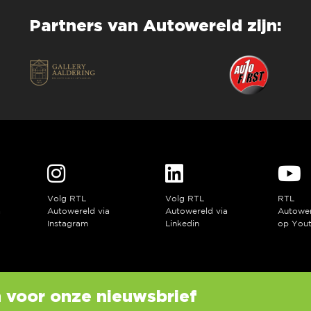
Partners van Autowereld zijn:
Volg RTL
Volg RTL
RTL
a
Autowereld via
Autowereld via
Autowe
Instagram
Linkedin
op You
in voor onze nieuwsbrief