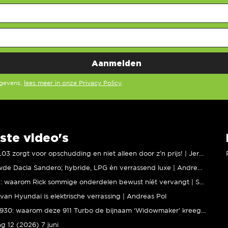
egevens,
lees meer in onze Privacy Policy
.
ste video's
XPENG L03 zorgt voor opschudding en niet alleen door z’n prijs! | Jeroen Mul
Vernieuwde Dacia Sandero; hybride, LPG én verrassend luxe | Andreas Pol
BMW M5: waarom Rick sommige onderdelen bewust níét vervangt | Stipt Polish Point
van Hyundai is elektrische verrassing | Andreas Pol
Porsche 930: waarom deze 911 Turbo de bijnaam ‘Widowmaker’ kreeg | Gallery Aaldering
ng 12 (2026) 7 juni