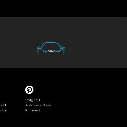
Volg RTL
reld
Autowereld via
tube
Pinterest