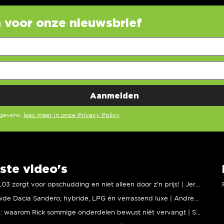
in voor onze nieuwsbrief
egevens,
lees meer in onze Privacy Policy
.
ste video's
XPENG L03 zorgt voor opschudding en niet alleen door z’n prijs! | Jeroen Mul
Vernieuwde Dacia Sandero; hybride, LPG én verrassend luxe | Andreas Pol
BMW M5: waarom Rick sommige onderdelen bewust níét vervangt | Stipt Polish Point