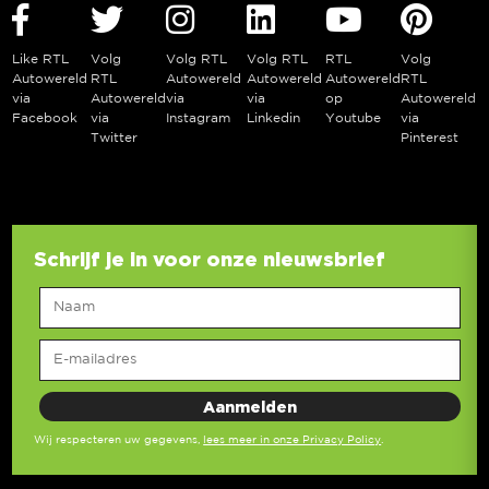
Like RTL
Volg
Volg RTL
Volg RTL
RTL
Volg
Autowereld
RTL
Autowereld
Autowereld
Autowereld
RTL
via
Autowereld
via
via
op
Autowereld
Facebook
via
Instagram
Linkedin
Youtube
via
Twitter
Pinterest
Schrijf je in voor onze nieuwsbrief
Wij respecteren uw gegevens,
lees meer in onze Privacy Policy
.