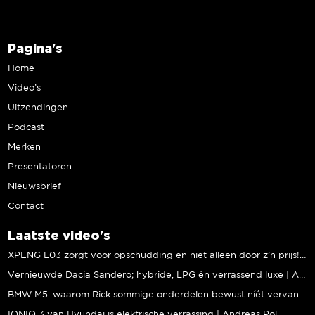
Pagina's
Home
Video’s
Uitzendingen
Podcast
Merken
Presentatoren
Nieuwsbrief
Contact
Laatste video's
XPENG L03 zorgt voor opschudding en niet alleen door z’n prijs! | Jeroen Mul
Vernieuwde Dacia Sandero; hybride, LPG én verrassend luxe | Andreas Pol
BMW M5: waarom Rick sommige onderdelen bewust níét vervangt | Stipt Polish Point
IONIQ 3 van Hyundai is elektrische verrassing | Andreas Pol