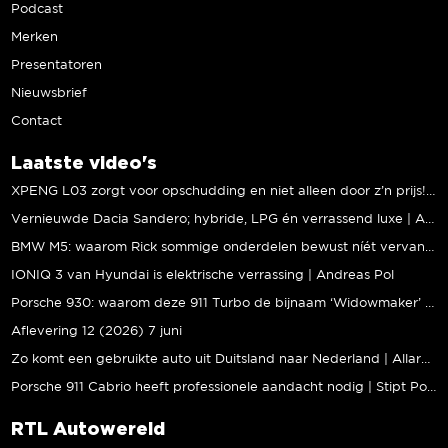
Podcast
Merken
Presentatoren
Nieuwsbrief
Contact
Laatste video's
XPENG L03 zorgt voor opschudding en niet alleen door z’n prijs! | Jeroen Mul
Vernieuwde Dacia Sandero; hybride, LPG én verrassend luxe | Andreas Pol
BMW M5: waarom Rick sommige onderdelen bewust níét vervangt | Stipt Polish Point
IONIQ 3 van Hyundai is elektrische verrassing | Andreas Pol
Porsche 930: waarom deze 911 Turbo de bijnaam ‘Widowmaker’ kreeg | Gallery Aaldering
Aflevering 12 (2026) 7 juni
Zo komt een gebruikte auto uit Duitsland naar Nederland | Allard Kalff
Porsche 911 Cabrio heeft professionele aandacht nodig | Stipt Polish Point
RTL Autowereld