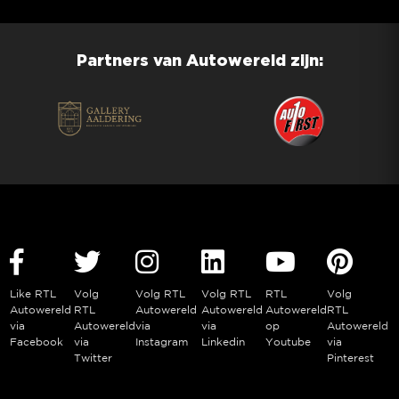
Partners van Autowereld zijn:
Like RTL
Volg
Volg RTL
Volg RTL
RTL
Volg
Autowereld
RTL
Autowereld
Autowereld
Autowereld
RTL
via
Autowereld
via
via
op
Autowereld
Facebook
via
Instagram
Linkedin
Youtube
via
Twitter
Pinterest