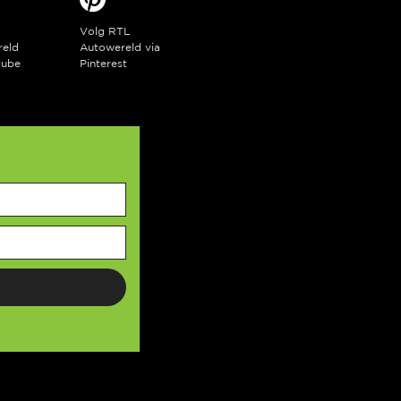
Volg RTL
reld
Autowereld via
tube
Pinterest