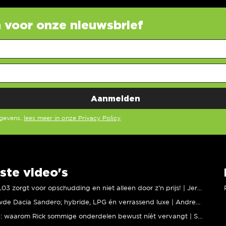
in voor onze nieuwsbrief
egevens,
lees meer in onze Privacy Policy
.
ste video's
XPENG L03 zorgt voor opschudding en niet alleen door z’n prijs! | Jeroen Mul
Vernieuwde Dacia Sandero; hybride, LPG én verrassend luxe | Andreas Pol
BMW M5: waarom Rick sommige onderdelen bewust níét vervangt | Stipt Polish Point