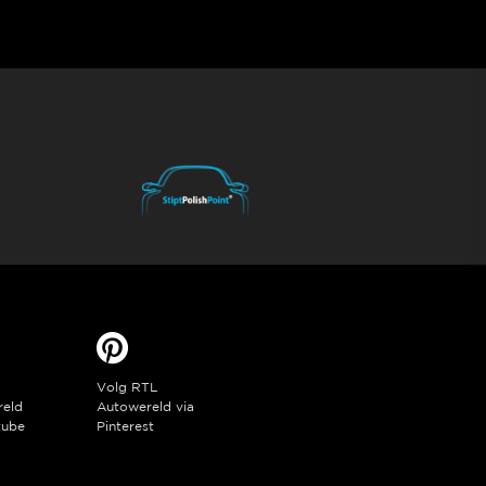
Volg RTL
reld
Autowereld via
tube
Pinterest