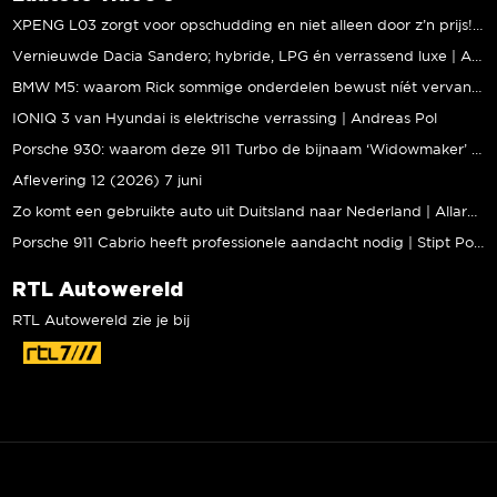
XPENG L03 zorgt voor opschudding en niet alleen door z’n prijs! | Jeroen Mul
Vernieuwde Dacia Sandero; hybride, LPG én verrassend luxe | Andreas Pol
BMW M5: waarom Rick sommige onderdelen bewust níét vervangt | Stipt Polish Point
IONIQ 3 van Hyundai is elektrische verrassing | Andreas Pol
Porsche 930: waarom deze 911 Turbo de bijnaam ‘Widowmaker’ kreeg | Gallery Aaldering
Aflevering 12 (2026) 7 juni
Zo komt een gebruikte auto uit Duitsland naar Nederland | Allard Kalff
Porsche 911 Cabrio heeft professionele aandacht nodig | Stipt Polish Point
RTL Autowereld
RTL Autowereld zie je bij