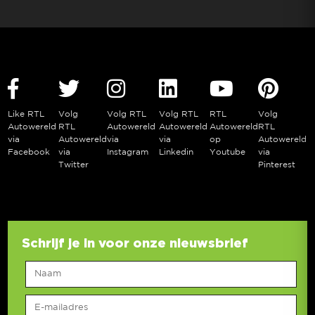
Like RTL
Volg
Volg RTL
Volg RTL
RTL
Volg
Autowereld
RTL
Autowereld
Autowereld
Autowereld
RTL
via
Autowereld
via
via
op
Autowereld
Facebook
via
Instagram
Linkedin
Youtube
via
Twitter
Pinterest
Schrijf je in voor onze nieuwsbrief