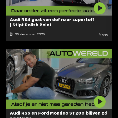
Audi RS4 gaat van dof naar supertof!
| Stipt Polish Point
05 december 2025
Video
Audi RS6 en Ford Mondeo ST200 blijven zó