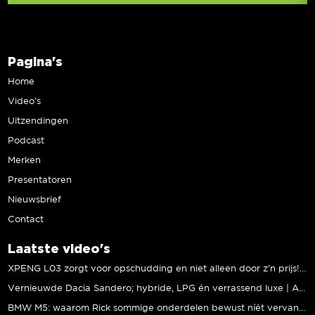
Pagina's
Home
Video’s
Uitzendingen
Podcast
Merken
Presentatoren
Nieuwsbrief
Contact
Laatste video's
XPENG L03 zorgt voor opschudding en niet alleen door z’n prijs! | Jeroen Mul
Vernieuwde Dacia Sandero; hybride, LPG én verrassend luxe | Andreas Pol
BMW M5: waarom Rick sommige onderdelen bewust níét vervangt | Stipt Polish Point