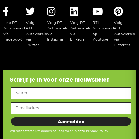
Like RTL
Volg
Volg RTL
Volg RTL
RTL
Volg
Autowereld
RTL
Autowereld
Autowereld
Autowereld
RTL
via
Autowereld
via
via
op
Autowereld
Facebook
via
Instagram
Linkedin
Youtube
via
Twitter
Pinterest
Schrijf je in voor onze nieuwsbrief
Wij respecteren uw gegevens,
lees meer in onze Privacy Policy
.