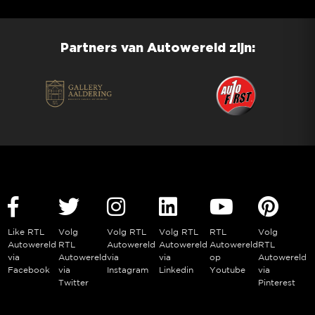
Partners van Autowereld zijn:
Like RTL
Volg
Volg RTL
Volg RTL
RTL
Volg
Autowereld
RTL
Autowereld
Autowereld
Autowereld
RTL
via
Autowereld
via
via
op
Autowereld
Facebook
via
Instagram
Linkedin
Youtube
via
Twitter
Pinterest