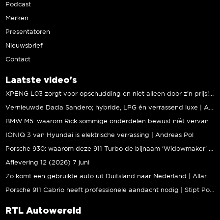
Podcast
Merken
Presentatoren
Nieuwsbrief
Contact
Laatste video's
XPENG L03 zorgt voor opschudding en niet alleen door z’n prijs! | Jeroen Mul
Vernieuwde Dacia Sandero; hybride, LPG én verrassend luxe | Andreas Pol
BMW M5: waarom Rick sommige onderdelen bewust níét vervangt | Stipt Polish Point
IONIQ 3 van Hyundai is elektrische verrassing | Andreas Pol
Porsche 930: waarom deze 911 Turbo de bijnaam ‘Widowmaker’ kreeg | Gallery Aaldering
Aflevering 12 (2026) 7 juni
Zo komt een gebruikte auto uit Duitsland naar Nederland | Allard Kalff
Porsche 911 Cabrio heeft professionele aandacht nodig | Stipt Polish Point
RTL Autowereld