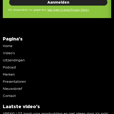
Wij respecteren uw gegevens,
lees meer in onze Privacy Policy
.
Pagina's
Home
Video’s
Uitzendingen
Podcast
Merken
Presentatoren
Nieuwsbrief
Contact
Laatste video's
XPENG L03 zorgt voor opschudding en niet alleen door z’n prijs! | Jeroen Mul