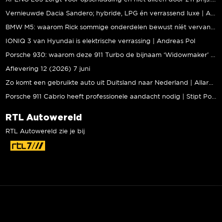
Vernieuwde Dacia Sandero; hybride, LPG én verrassend luxe | Andreas Pol
BMW M5: waarom Rick sommige onderdelen bewust níét vervangt | Stipt Polish Point
IONIQ 3 van Hyundai is elektrische verrassing | Andreas Pol
Porsche 930: waarom deze 911 Turbo de bijnaam ‘Widowmaker’ kreeg | Gallery Aaldering
Aflevering 12 (2026) 7 juni
Zo komt een gebruikte auto uit Duitsland naar Nederland | Allard Kalff
Porsche 911 Cabrio heeft professionele aandacht nodig | Stipt Polish Point
RTL Autowereld
RTL Autowereld zie je bij