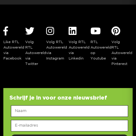
Like RTL
Volg
Volg RTL
Volg RTL
RTL
Volg
Autowereld
RTL
Autowereld
Autowereld
Autowereld
RTL
via
Autowereld
via
via
op
Autowereld
Facebook
via
Instagram
Linkedin
Youtube
via
Twitter
Pinterest
Schrijf je in voor onze nieuwsbrief