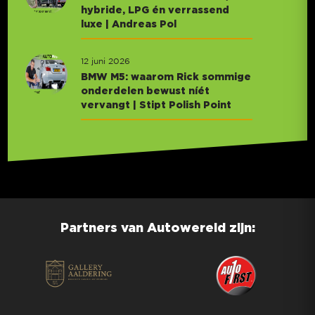
hybride, LPG én verrassend
luxe | Andreas Pol
12 juni 2026
BMW M5: waarom Rick sommige
onderdelen bewust níét
vervangt | Stipt Polish Point
Partners van Autowereld zijn: