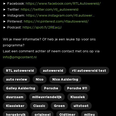
► Facebook:
https://www.facebook.com/RTLAutowereld/
► Twitter:
https://twitter.com/rtl_autowereld
► Instagram:
https://www.instagram.com/rtl.autower…
► Pinterest:
https://nl.pinterest.com/rtlautowereld/
► Podcast:
https://spoti.fi/2REacjJ
Wil je meer informatie? Of heb je een leuke tip voor ons
programma?
Laat een comment achter of neem contact met ons op via
info@pmgcontent.nl
RTL autowereld
autowereld
rtl autowereld test
auto review
Nico
Nico Aaldering
Galley Aaldering
Porsche
Porsche 911
duurzaam
milieuvriendelijk
Klassiek
Klassieker
Classic
Groen
uitstoot
hergebruik
origineel
Oldtimer
milieu