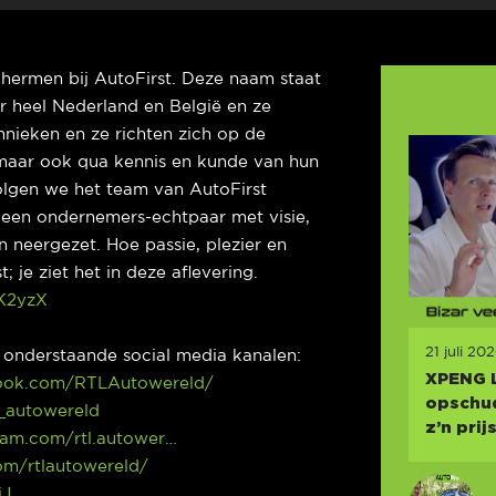
chermen bij AutoFirst. Deze naam staat
 heel Nederland en België en ze
nieken en ze richten zich op de
, maar ook qua kennis en kunde van hun
volgen we het team van AutoFirst
 een ondernemers-echtpaar met visie,
n neergezet. Hoe passie, plezier en
; je ziet het in deze aflevering.
KK2yzX
21 juli 20
p onderstaande social media kanalen:
XPENG 
ook.com/RTLAutowereld/
opschud
l_autowereld
z’n prij
ram.com/rtl.autower…
com/rtlautowereld/
jJ