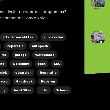
e een leuke tip voor ons programma?
 contact met ons op via
rtl autowereld test
auto review
Reparatie
autopech
irst
garage
Werkplaats
ure
Opleiding
baan
LKQ
niek
occassion
Reparatie
accu
Gaasbeek
Heteren
ring
luchtfilter
lucht
Schoon