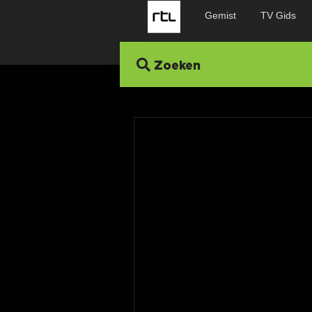
Gemist
TV Gids
Zoeken