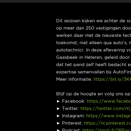
Dit seizoen kijken we achter de s
op meer dan 250 vestigingen door
werken daar met de nieuwste tech
toekomst; niet alleen qua auto’s
autotechnici. In deze aflevering 
Gaasbeek in Heteren, geleid door
dat het pand zelf heeft bedacht e
expertise samenvallen bij AutoFirst
Meer informatie:
https://bit.ly/3
Blijf op de hoogte en volg ons o
► Facebook:
https://www.faceb
► Twitter:
https://twitter.com/rt
► Instagram:
https://www.instag
► Pinterest:
https://nl.pinterest.
► Podcast:
https://spoti.fi/2REac