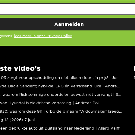
egevens,
lees meer in onze Privacy Policy
.
ste video's
XPENG L03 zorgt voor opschudding en niet alleen door z’n prijs! | Jeroen Mul
Vernieuwde Dacia Sandero; hybride, LPG én verrassend luxe | Andreas Pol
BMW M5: waarom Rick sommige onderdelen bewust níét vervangt | Stipt Polish Point
van Hyundai is elektrische verrassing | Andreas Pol
Porsche 930: waarom deze 911 Turbo de bijnaam ‘Widowmaker’ kreeg | Gallery Aaldering
ng 12 (2026) 7 juni
een gebruikte auto uit Duitsland naar Nederland | Allard Kalff