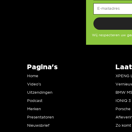
Wij respecteren uw g
Pagina's
Laat
Home
Video’s
Uitzendingen
Podcast
IONIQ 3 
Merken
Presentatoren
Afleveri
Nieuwsbrief
Zo komt 