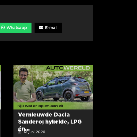
Whatsapp
E-mail
Vernieuwde Dacia
Sandero; hybride, LPG
én...
13 juni 2026