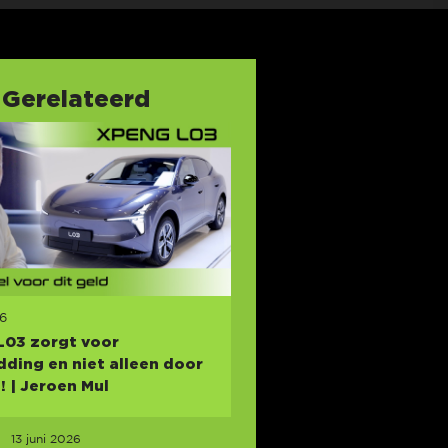
Gerelateerd
26
L03 zorgt voor
ding en niet alleen door
s! | Jeroen Mul
13 juni 2026