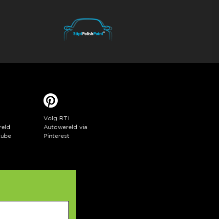
Volg RTL
reld
Autowereld via
tube
Pinterest