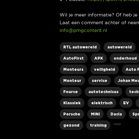
Wil je meer informatie? Of heb j
Laat een comment achter of neem
info@pmgcontent.nl
RTL autowereld
autowereld
AutoFirst
APK
onderhoud
Monteurs
veiligheid
Auto F
Monteur
service
Johan Me
Fource
autotechnicus
tech
Klassiek
elektrisch
EV
Porsche
MINI
Dacia
Sp
gezond
training