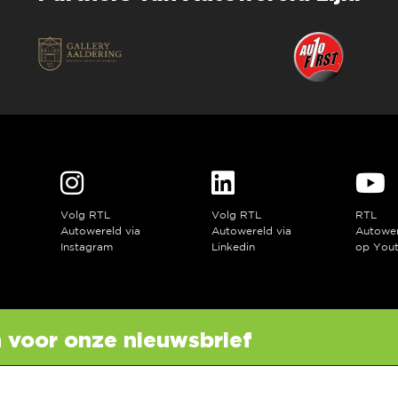
Volg RTL
Volg RTL
RTL
a
Autowereld via
Autowereld via
Autowe
Instagram
Linkedin
op You
in voor onze nieuwsbrief