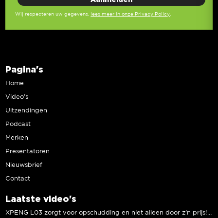
Wij respecteren uw gegevens,
lees meer in onze Privacy Policy
.
Pagina's
Home
Video’s
Uitzendingen
Podcast
Merken
Presentatoren
Nieuwsbrief
Contact
Laatste video's
XPENG L03 zorgt voor opschudding en niet alleen door z’n prijs! | Jeroen Mul