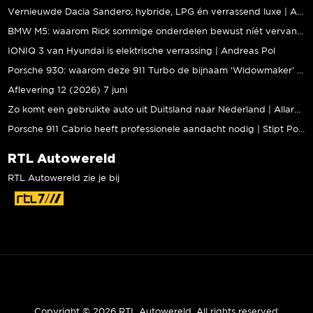
Vernieuwde Dacia Sandero; hybride, LPG én verrassend luxe | Andreas Pol
BMW M5: waarom Rick sommige onderdelen bewust níét vervangt | Stipt Polish Point
IONIQ 3 van Hyundai is elektrische verrassing | Andreas Pol
Porsche 930: waarom deze 911 Turbo de bijnaam ‘Widowmaker’ kreeg | Gallery Aaldering
Aflevering 12 (2026) 7 juni
Zo komt een gebruikte auto uit Duitsland naar Nederland | Allard Kalff
Porsche 911 Cabrio heeft professionele aandacht nodig | Stipt Polish Point
RTL Autowereld
RTL Autowereld zie je bij
Copyright © 2026 RTL Autowereld. All rights reserved