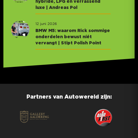
hybride, LPG én verrassend
luxe | Andreas Pol
12 juni 2026
BMW M5: waarom Rick sommige
onderdelen bewust níét
vervangt | Stipt Polish Point
Partners van Autowereld zijn: