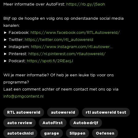
Meer informatie over AutoFirst:
https://rb.gy/j5aoh
Blijf op de hoogte en volg ons op onderstaande social media
kanalen:
► Facebook:
https://www.facebook.com/RTLAutowereld/
► Twitter:
https://twitter.com/rtl_autowereld
► Instagram:
https://www.instagram.com/rtl.autower…
► Pinterest:
https://nl.pinterest.com/rtlautowereld/
► Podcast:
https://spoti.fi/2REacjJ
Wil je meer informatie? Of heb je een leuke tip voor ons
programma?
Laat een comment achter of neem contact met ons op via
info@pmgcontent.nl
RTL autowereld
autowereld
rtl autowereld test
auto review
AutoFirst
Autobedrijf
autotechnici
garage
Slippen
Oefenen