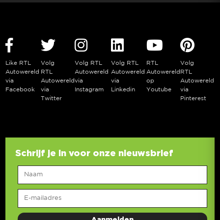
Like RTL
Volg
Volg RTL
Volg RTL
RTL
Volg
Autowereld
RTL
Autowereld
Autowereld
Autowereld
RTL
via
Autowereld
via
via
op
Autowereld
Facebook
via
Instagram
Linkedin
Youtube
via
Twitter
Pinterest
Schrijf je in voor onze nieuwsbrief