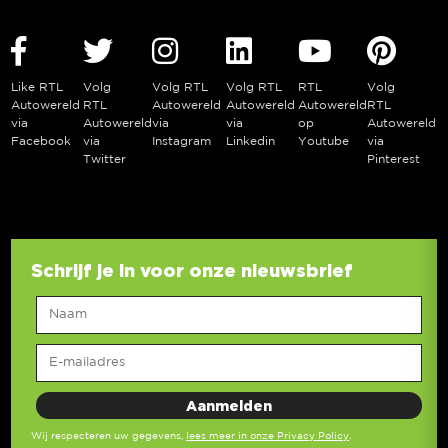
Like RTL
Volg
Volg RTL
Volg RTL
RTL
Volg
Autowereld
RTL
Autowereld
Autowereld
Autowereld
RTL
via
Autowereld
via
via
op
Autowereld
Facebook
via
Instagram
Linkedin
Youtube
via
Twitter
Pinterest
Schrijf je in voor onze nieuwsbrief
Wij respecteren uw gegevens,
lees meer in onze Privacy Policy
.