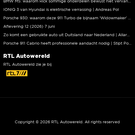
BMW M5: waarom Rick sommige onderdelen bewust níét vervangt | Stipt Polish Point
IONIQ 3 van Hyundai is elektrische verrassing | Andreas Pol
Porsche 930: waarom deze 911 Turbo de bijnaam ‘Widowmaker’ kreeg | Gallery Aaldering
Aflevering 12 (2026) 7 juni
Zo komt een gebruikte auto uit Duitsland naar Nederland | Allard Kalff
Porsche 911 Cabrio heeft professionele aandacht nodig | Stipt Polish Point
RTL Autowereld
RTL Autowereld zie je bij
Copyright © 2026 RTL Autowereld. All rights reserved