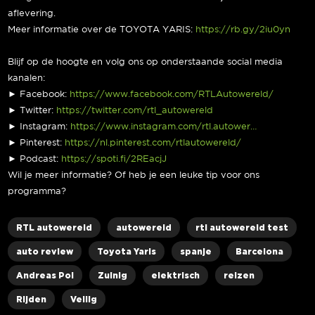
aflevering.
Meer informatie over de TOYOTA YARIS:
https://rb.gy/2iu0yn
Blijf op de hoogte en volg ons op onderstaande social media
kanalen:
► Facebook:
https://www.facebook.com/RTLAutowereld/
► Twitter:
https://twitter.com/rtl_autowereld
► Instagram:
https://www.instagram.com/rtl.autower…
► Pinterest:
https://nl.pinterest.com/rtlautowereld/
► Podcast:
https://spoti.fi/2REacjJ
Wil je meer informatie? Of heb je een leuke tip voor ons
programma?
RTL autowereld
autowereld
rtl autowereld test
auto review
Toyota Yaris
spanje
Barcelona
Andreas Pol
Zuinig
elektrisch
reizen
Rijden
Veilig