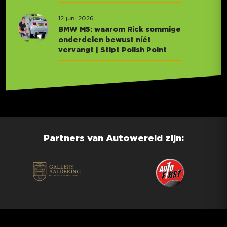
12 juni 2026
BMW M5: waarom Rick sommige
onderdelen bewust níét
vervangt | Stipt Polish Point
Partners van Autowereld zijn: