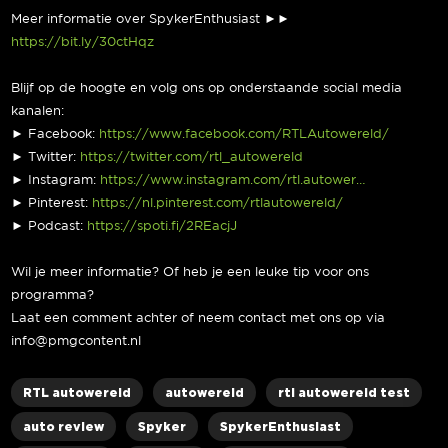
Meer informatie over SpykerEnthusiast ►►
https://bit.ly/30ctHqz
Blijf op de hoogte en volg ons op onderstaande social media
kanalen:
► Facebook:
https://www.facebook.com/RTLAutowereld/
► Twitter:
https://twitter.com/rtl_autowereld
► Instagram:
https://www.instagram.com/rtl.autower…
► Pinterest:
https://nl.pinterest.com/rtlautowereld/
► Podcast:
https://spoti.fi/2REacjJ
Wil je meer informatie? Of heb je een leuke tip voor ons
programma?
Laat een comment achter of neem contact met ons op via
info@pmgcontent.nl
RTL autowereld
autowereld
rtl autowereld test
auto review
Spyker
SpykerEnthusiast