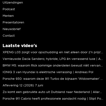
Uitzendingen
Podcast
Merken
Presentatoren
Nieuwsbrief
Contact
Laatste video's
XPENG L03 zorgt voor opschudding en niet alleen door z’n prijs! | Jeroen Mul
Vernieuwde Dacia Sandero; hybride, LPG én verrassend luxe | Andreas Pol
BMW M5: waarom Rick sommige onderdelen bewust níét vervangt | Stipt Polish Point
IONIQ 3 van Hyundai is elektrische verrassing | Andreas Pol
Porsche 930: waarom deze 911 Turbo de bijnaam ‘Widowmaker’ kreeg | Gallery Aaldering
Aflevering 12 (2026) 7 juni
Zo komt een gebruikte auto uit Duitsland naar Nederland | Allard Kalff
Porsche 911 Cabrio heeft professionele aandacht nodig | Stipt Polish Point