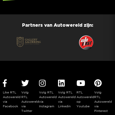
Partners van Autowereld zijn:
Like RTL
Volg
Volg RTL
Volg RTL
RTL
Volg
Autowereld
RTL
Autowereld
Autowereld
Autowereld
RTL
via
Autowereld
via
via
op
Autowereld
Facebook
via
Instagram
Linkedin
Youtube
via
Twitter
Pinterest