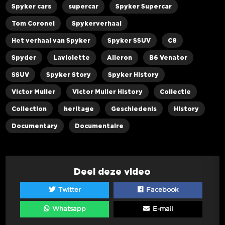
Spyker cars
supercar
Spyker Supercar
Tom Coronel
Spykerverhaal
Het verhaal van Spyker
Spyker SSUV
C8
Spyder
Laviolette
Aileron
B6 Venator
SSUV
Spyker Story
Spyker History
Victor Muller
Victor Muller History
Collectie
Collection
heritage
Geschiedenis
History
Documentary
Documentaire
Deel deze video
Twitter
Facebook
Whatsapp
E-mail