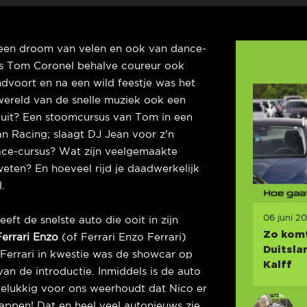
 een droom van velen en ook van dance-
is Tom Coronel behalve coureur ook
ndvoort en na een wild feestje was het
wereld van de snelle muziek ook een
cuit? Een stoomcursus van Tom in een
Racing; slaagt DJ Jean voor z’n
race-cursus? Wat zijn veelgemaakte
eten? En hoeveel rijd je daadwerkelijk
.
06 juni 2
eft de snelste auto die ooit in zijn
Zo komt
Ferrari Enzo
(of Ferrari Enzo Ferrari)
Duitsla
 Ferrari in kwestie was de showcar op
Kalff
van de introductie. Inmiddels is de auto
gelukkig voor ons weerhoudt dat Nico er
rappen! Dat en heel veel autonieuws zie