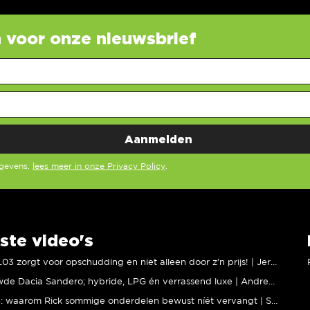
in voor onze nieuwsbrief
egevens,
lees meer in onze Privacy Policy
.
ste video's
XPENG L03 zorgt voor opschudding en niet alleen door z’n prijs! | Jeroen Mul
Vernieuwde Dacia Sandero; hybride, LPG én verrassend luxe | Andreas Pol
BMW M5: waarom Rick sommige onderdelen bewust níét vervangt | Stipt Polish Point