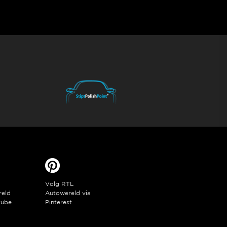
Volg RTL
reld
Autowereld via
tube
Pinterest