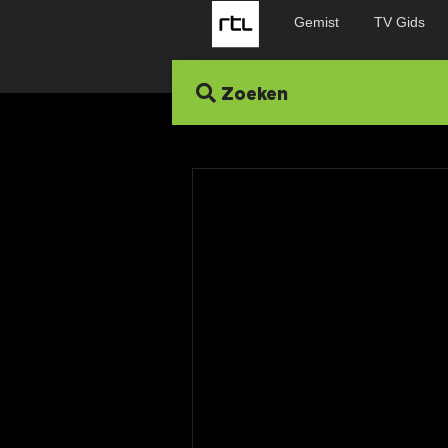
Gemist
TV Gids
Zoeken