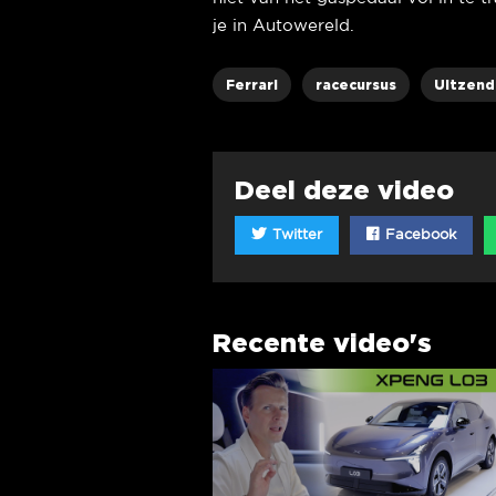
je in Autowereld.
Ferrari
racecursus
Uitzend
Deel deze video
Twitter
Facebook
Recente video's