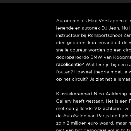
Autoracen als Max Verstappen is
legende en autogek DJ Jean. Nu 
instructeur bij Rensportschool Za
idee geboren: kan iemand uit de 
snelle coureur worden op een cir
geprepareerde BMW van Koopman 
racelicentie
? Wat leer je bij een 
fouten? Hoeveel theorie moet je w
op het circuit? Je ziet het allemaal
Klassiekerexpert Nico Aaldering he
Gallery heeft gestaan. Het is een
met een gillende V12 achterin. De
de AutoSalon van Parijs ten tijde 
zo’n 2 miljoen euro waard, maar 
niet van het gaspedaal vol in te t