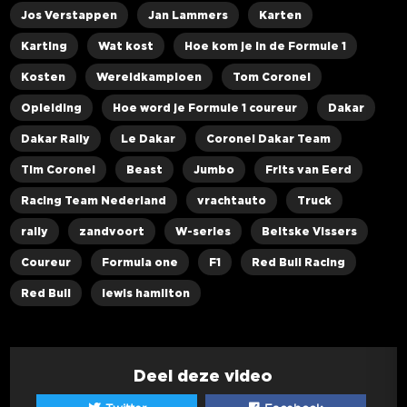
Jos Verstappen
Jan Lammers
Karten
Karting
Wat kost
Hoe kom je in de Formule 1
Kosten
Wereldkampioen
Tom Coronel
Opleiding
Hoe word je Formule 1 coureur
Dakar
Dakar Rally
Le Dakar
Coronel Dakar Team
Tim Coronel
Beast
Jumbo
Frits van Eerd
Racing Team Nederland
vrachtauto
Truck
rally
zandvoort
W-series
Beitske Vissers
Coureur
Formula one
F1
Red Bull Racing
Red Bull
lewis hamilton
Deel deze video