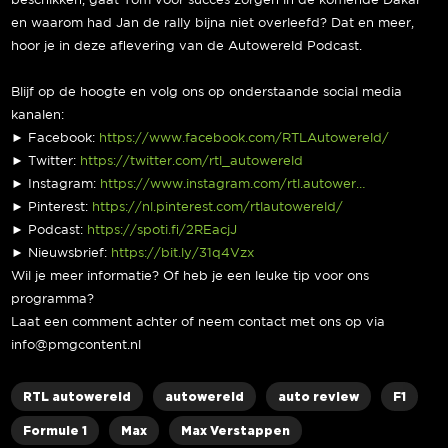
beschikken, gaat Tom voor succes zorgen in de komende Dakar
en waarom had Jan de rally bijna niet overleefd? Dat en meer,
hoor je in deze aflevering van de Autowereld Podcast.
Blijf op de hoogte en volg ons op onderstaande social media
kanalen:
► Facebook:
https://www.facebook.com/RTLAutowereld/
► Twitter:
https://twitter.com/rtl_autowereld
► Instagram:
https://www.instagram.com/rtl.autower…
► Pinterest:
https://nl.pinterest.com/rtlautowereld/
► Podcast:
https://spoti.fi/2REacjJ
► Nieuwsbrief:
https://bit.ly/31q4Vzx
Wil je meer informatie? Of heb je een leuke tip voor ons
programma?
Laat een comment achter of neem contact met ons op via
info@pmgcontent.nl
RTL autowereld
autowereld
auto review
F1
Formule 1
Max
Max Verstappen