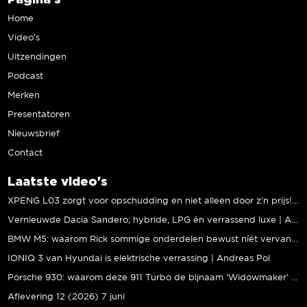
Home
Video’s
Uitzendingen
Podcast
Merken
Presentatoren
Nieuwsbrief
Contact
Laatste video's
XPENG L03 zorgt voor opschudding en niet alleen door z’n prijs! | Jeroen Mul
Vernieuwde Dacia Sandero; hybride, LPG én verrassend luxe | Andreas Pol
BMW M5: waarom Rick sommige onderdelen bewust níét vervangt | Stipt Polish Point
IONIQ 3 van Hyundai is elektrische verrassing | Andreas Pol
Porsche 930: waarom deze 911 Turbo de bijnaam ‘Widowmaker’ kreeg | Gallery Aaldering
Aflevering 12 (2026) 7 juni