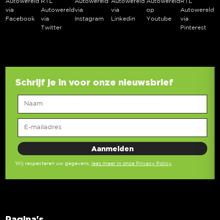
Autowereld
RTL
Autowereld
Autowereld
Autowereld
RTL
via
Autowereld
via
via
op
Autowereld
Facebook
via
Instagram
Linkedin
Youtube
via
Twitter
Pinterest
Schrijf je in voor onze nieuwsbrief
Wij respecteren uw gegevens,
lees meer in onze Privacy Policy
.
Pagina's