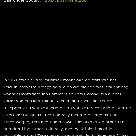
waaronder Spotify:
https://bit.ly/394K2g8
In 2021 staan er drie miljardairszoons aan de start van het F1-
veld. In hoeverre brengt geld je op die plek en wat is talent nog
waard? Hoofdgast Jan Lammers en Tom Coronel zijn allebei
vader van een kart-talent. Kunnen hun zoons het tot de F1
schoppen? En wat kost iedere stap van zo’n racecarrière? Verder
alles over Dakar; Jan reed de rally meerdere keren met de
vrachtwagen, Tom heeft hem zowel solo als met z’n broer Tim
gereden. Hoe zwaar is de rally, over welk talent moet je