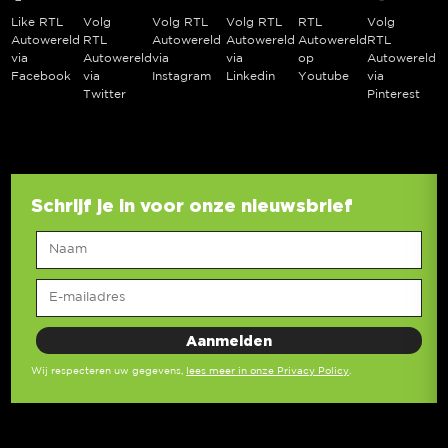
Like RTL
Volg
Volg RTL
Volg RTL
RTL
Volg
Autowereld
RTL
Autowereld
Autowereld
Autowereld
RTL
via
Autowereld
via
via
op
Autowereld
Facebook
via
Instagram
Linkedin
Youtube
via
Twitter
Pinterest
Schrijf je in voor onze nieuwsbrief
Wij respecteren uw gegevens,
lees meer in onze Privacy Policy
.