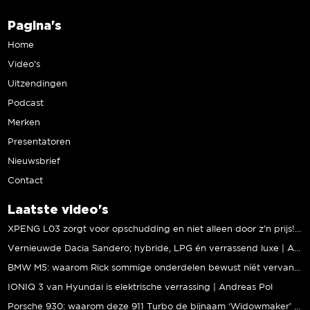
Pagina's
Home
Video’s
Uitzendingen
Podcast
Merken
Presentatoren
Nieuwsbrief
Contact
Laatste video's
XPENG L03 zorgt voor opschudding en niet alleen door z’n prijs! | Jeroen Mul
Vernieuwde Dacia Sandero; hybride, LPG én verrassend luxe | Andreas Pol
BMW M5: waarom Rick sommige onderdelen bewust níét vervangt | Stipt Polish Point
IONIQ 3 van Hyundai is elektrische verrassing | Andreas Pol
Porsche 930: waarom deze 911 Turbo de bijnaam ‘Widowmaker’ kreeg | Gallery Aaldering