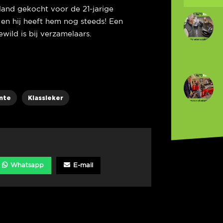
land gekocht voor de 21-jarige
en hij heeft hem nog steeds! Een
ewild is bij verzamelaars.
nte
Klassieker
Whatsapp
E-mail