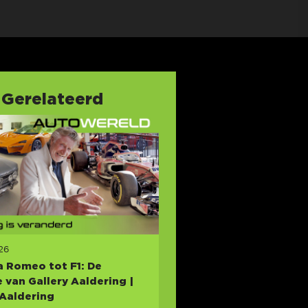
Gerelateerd
26
a Romeo tot F1: De
e van Gallery Aaldering |
 Aaldering