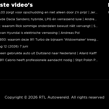
ste video's
XPENG L03 zorgt voor opschudding en niet alleen door z’n prijs! | Jeroen Mul
Vernieuwde Dacia Sandero; hybride, LPG én verrassend luxe | Andreas Pol
BMW M5: waarom Rick sommige onderdelen bewust níét vervangt | Stipt Polish Point
van Hyundai is elektrische verrassing | Andreas Pol
Porsche 930: waarom deze 911 Turbo de bijnaam ‘Widowmaker’ kreeg | Gallery Aaldering
ng 12 (2026) 7 juni
een gebruikte auto uit Duitsland naar Nederland | Allard Kalff
Porsche 911 Cabrio heeft professionele aandacht nodig | Stipt Polish Point
Copyright © 2026 RTL Autowereld. All rights reserved