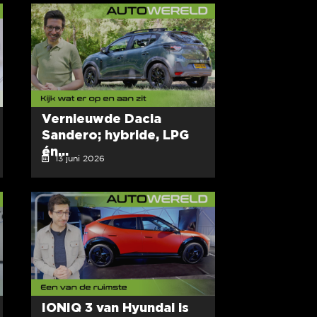
Vernieuwde Dacia
Sandero; hybride, LPG
én...
13 juni 2026
IONIQ 3 van Hyundai is