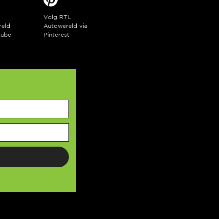
Volg RTL
reld
Autowereld via
tube
Pinterest