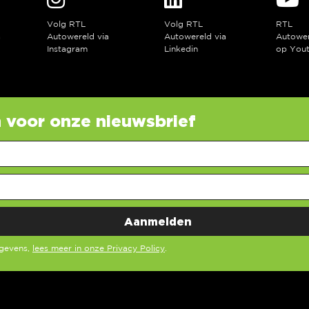
Volg RTL
Volg RTL
RTL
a
Autowereld via
Autowereld via
Autowe
Instagram
Linkedin
op You
in voor onze nieuwsbrief
egevens,
lees meer in onze Privacy Policy
.