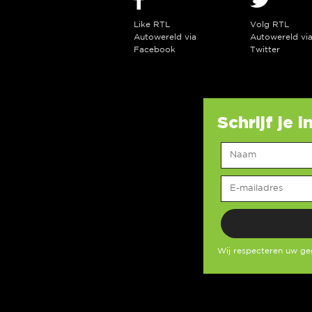
Like RTL
Volg RTL
Autowereld via
Autowereld vi
Facebook
Twitter
Schrijf je 
Wij respecteren uw g