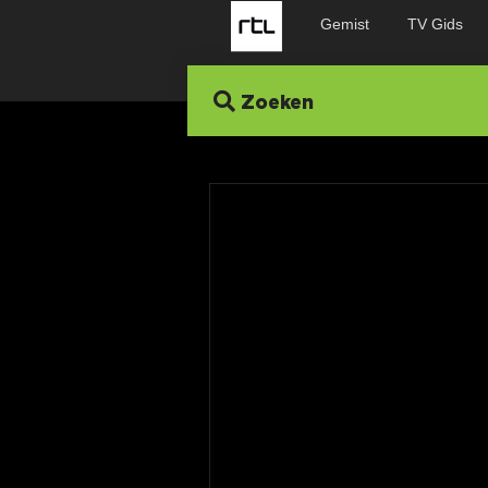
Gemist
TV Gids
Zoeken