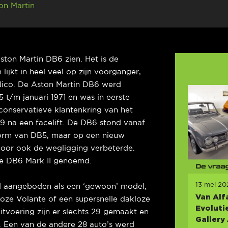
on Martin
ston Martin DB6 zien. Het is de
ijkt in heel veel op zijn voorganger,
 Nico. De Aston Martin DB6 werd
t/m januari 1971 en was in eerste
e conservatieve klantenkring van het
69 na een facelift. De DB6 stond vanaf
form van DB5, maar op een nieuw
door ook de wegligging verbeterde.
e DB6 Mark II genoemd.
13 mei 20
d aangeboden als een ‘gewoon’ model,
Van Alf
loze Volante of een supersnelle dakloze
Evoluti
itvoering zijn er slechts 29 gemaakt en
Gallery
o. Een van de andere 28 auto’s werd