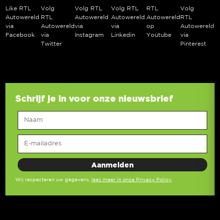
Like RTL
Volg
Volg RTL
Volg RTL
RTL
Volg
Autowereld
RTL
Autowereld
Autowereld
Autowereld
RTL
via
Autowereld
via
via
op
Autowereld
Facebook
via
Instagram
Linkedin
Youtube
via
Twitter
Pinterest
Schrijf je in voor onze nieuwsbrief
Wij respecteren uw gegevens,
lees meer in onze Privacy Policy
.