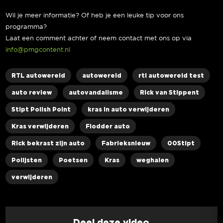
Wil je meer informatie? Of heb je een leuke tip voor ons
programma?
Laat een comment achter of neem contact met ons op via
info@pmgcontent.nl
RTL autowereld
autowereld
rtl autowereld test
auto review
autovandalisme
Rick van Stippent
Stipt Polish Point
kras in auto verwijderen
Kras verwijderen
Flodder auto
Rick bekrast zijn auto
Fabrieksnieuw
00Stipt
Polijsten
Poetsen
Kras
weghalen
verwijderen
Deel deze video