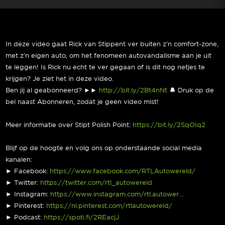
In deze video gaat Rick van Stippent ver buiten z’n comfort-zone,
met z’n eigen auto, om het fenomeen autovandalisme aan je uit
te leggen! Is Rick nu echt te ver gegaan of is dit nog netjes te
krijgen? Je ziet het in deze video.
Ben jij al geabonneerd? ►►
http://bit.ly/2Bt4nNt
🔔 Druk op de
bel naast Abonneren, zodat je geen video mist!
Meer informatie over Stipt Polish Point:
https://bit.ly/2SqOIq2
Blijf op de hoogte en volg ons op onderstaande social media
kanalen:
► Facebook:
https://www.facebook.com/RTLAutowereld/
► Twitter:
https://twitter.com/rtl_autowereld
► Instagram:
https://www.instagram.com/rtl.autower…
► Pinterest:
https://nl.pinterest.com/rtlautowereld/
► Podcast:
https://spoti.fi/2REacjJ