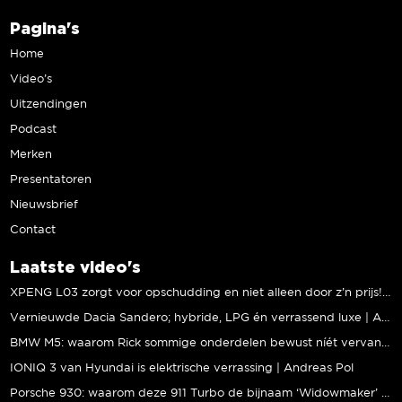
Pagina's
Home
Video’s
Uitzendingen
Podcast
Merken
Presentatoren
Nieuwsbrief
Contact
Laatste video's
XPENG L03 zorgt voor opschudding en niet alleen door z’n prijs! | Jeroen Mul
Vernieuwde Dacia Sandero; hybride, LPG én verrassend luxe | Andreas Pol
BMW M5: waarom Rick sommige onderdelen bewust níét vervangt | Stipt Polish Point
IONIQ 3 van Hyundai is elektrische verrassing | Andreas Pol
Porsche 930: waarom deze 911 Turbo de bijnaam ‘Widowmaker’ kreeg | Gallery Aaldering