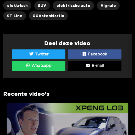
elektrisch
SUV
elektrische auto
Vignale
ST-Line
00AstonMartin
Deel deze video
Twitter
Facebook
Whatsapp
E-mail
Recente video's