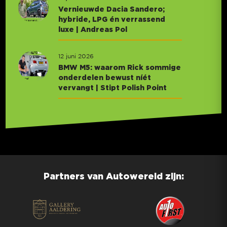
Vernieuwde Dacia Sandero;
hybride, LPG én verrassend
luxe | Andreas Pol
12 juni 2026
BMW M5: waarom Rick sommige
onderdelen bewust níét
vervangt | Stipt Polish Point
Partners van Autowereld zijn: