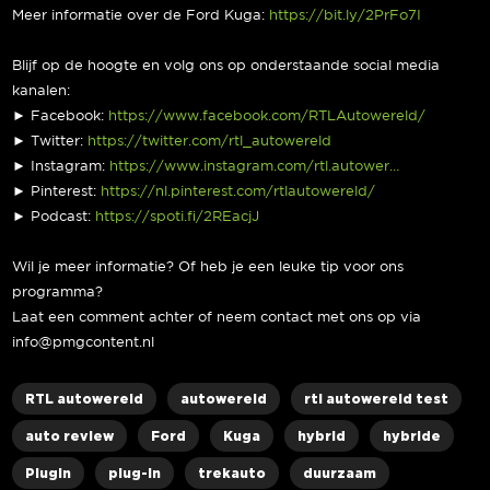
Meer informatie over de Ford Kuga:
https://bit.ly/2PrFo7I
Blijf op de hoogte en volg ons op onderstaande social media
kanalen:
► Facebook:
https://www.facebook.com/RTLAutowereld/
► Twitter:
https://twitter.com/rtl_autowereld
► Instagram:
https://www.instagram.com/rtl.autower…
► Pinterest:
https://nl.pinterest.com/rtlautowereld/
► Podcast:
https://spoti.fi/2REacjJ
Wil je meer informatie? Of heb je een leuke tip voor ons
programma?
Laat een comment achter of neem contact met ons op via
info@pmgcontent.nl
RTL autowereld
autowereld
rtl autowereld test
auto review
Ford
Kuga
hybrid
hybride
Plugin
plug-in
trekauto
duurzaam