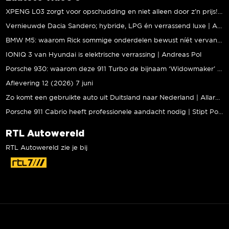
XPENG L03 zorgt voor opschudding en niet alleen door z’n prijs! | Jeroen Mul
Vernieuwde Dacia Sandero; hybride, LPG én verrassend luxe | Andreas Pol
BMW M5: waarom Rick sommige onderdelen bewust níét vervangt | Stipt Polish Point
IONIQ 3 van Hyundai is elektrische verrassing | Andreas Pol
Porsche 930: waarom deze 911 Turbo de bijnaam ‘Widowmaker’ kreeg | Gallery Aaldering
Aflevering 12 (2026) 7 juni
Zo komt een gebruikte auto uit Duitsland naar Nederland | Allard Kalff
Porsche 911 Cabrio heeft professionele aandacht nodig | Stipt Polish Point
RTL Autowereld
RTL Autowereld zie je bij