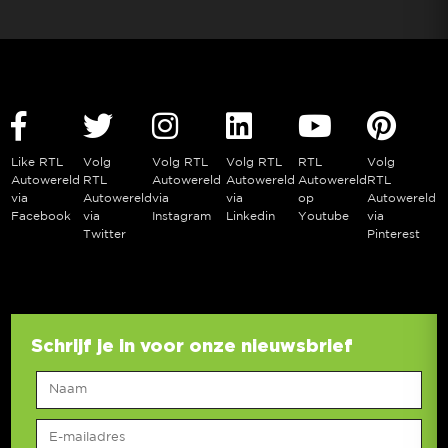
Like RTL
Volg
Volg RTL
Volg RTL
RTL
Volg
Autowereld
RTL
Autowereld
Autowereld
Autowereld
RTL
via
Autowereld
via
via
op
Autowereld
Facebook
via
Instagram
Linkedin
Youtube
via
Twitter
Pinterest
Schrijf je in voor onze nieuwsbrief