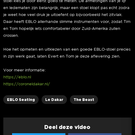
stoel kies je door eerst goed te meten. De afmetingen van je lijf
en ledematen zijn belangrijk, maar een stoel klopt pas echt zodra
je weet hoe veel druk je uitoefent op bijvoorbeeld het zitvlak.
Daar heeft EBLO allerhande slimme instrumenten voor, zodat Tim
en Tom hopelijk iets comfortabeler door Zuid-Amerika zullen
crossen.
Hoe het opmeten en uitkiezen van een goede EBLO-stoel precies
in zijn werk gaat, laten Evert en Tom je deze aflevering zien.
Voor meer informatie:
https://eblo.nl
https://coroneldakar.nl/
EBLO Seating
Le Dakar
The Beast
Deel deze video