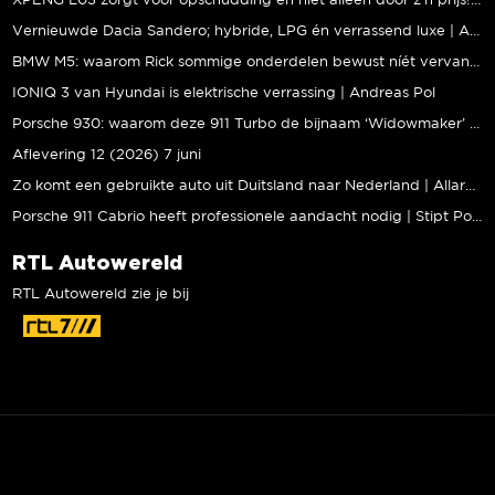
XPENG L03 zorgt voor opschudding en niet alleen door z’n prijs! | Jeroen Mul
Vernieuwde Dacia Sandero; hybride, LPG én verrassend luxe | Andreas Pol
BMW M5: waarom Rick sommige onderdelen bewust níét vervangt | Stipt Polish Point
IONIQ 3 van Hyundai is elektrische verrassing | Andreas Pol
Porsche 930: waarom deze 911 Turbo de bijnaam ‘Widowmaker’ kreeg | Gallery Aaldering
Aflevering 12 (2026) 7 juni
Zo komt een gebruikte auto uit Duitsland naar Nederland | Allard Kalff
Porsche 911 Cabrio heeft professionele aandacht nodig | Stipt Polish Point
RTL Autowereld
RTL Autowereld zie je bij