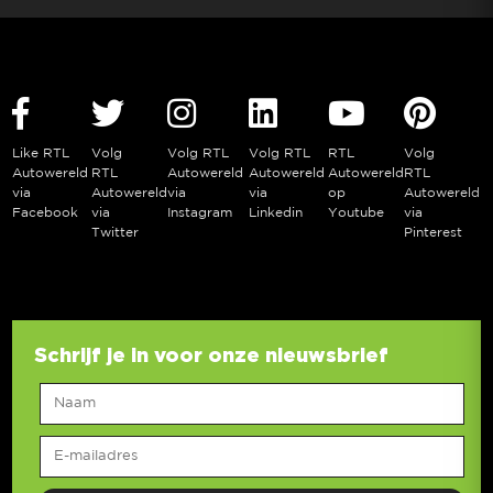
Like RTL
Volg
Volg RTL
Volg RTL
RTL
Volg
Autowereld
RTL
Autowereld
Autowereld
Autowereld
RTL
via
Autowereld
via
via
op
Autowereld
Facebook
via
Instagram
Linkedin
Youtube
via
Twitter
Pinterest
Schrijf je in voor onze nieuwsbrief