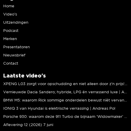
Home
Video’s
Uitzendingen
Podcast
Merken
Presentatoren
Nieuwsbrief
Contact
Laatste video's
XPENG L03 zorgt voor opschudding en niet alleen door z’n prijs! | Jeroen Mul
Vernieuwde Dacia Sandero; hybride, LPG én verrassend luxe | Andreas Pol
BMW M5: waarom Rick sommige onderdelen bewust níét vervangt | Stipt Polish Point
IONIQ 3 van Hyundai is elektrische verrassing | Andreas Pol
Porsche 930: waarom deze 911 Turbo de bijnaam ‘Widowmaker’ kreeg | Gallery Aaldering
Aflevering 12 (2026) 7 juni