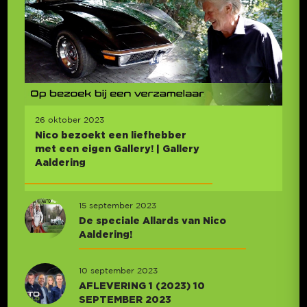
26 oktober 2023
Nico bezoekt een liefhebber
met een eigen Gallery! | Gallery
Aaldering
15 september 2023
De speciale Allards van Nico
Aaldering!
10 september 2023
AFLEVERING 1 (2023) 10
SEPTEMBER 2023