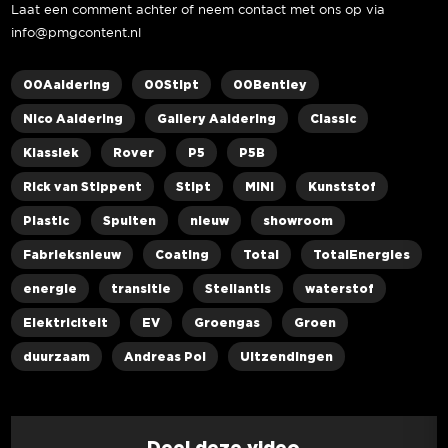
Laat een comment achter of neem contact met ons op via
info@pmgcontent.nl
00Aaldering
00Stipt
00Bentley
Nico Aaldering
Gallery Aaldering
Classic
Klassiek
Rover
P5
P5B
Rick van Stippent
Stipt
MINI
Kunststof
Plastic
Spuiten
nieuw
showroom
Fabrieksnieuw
Coating
Total
TotalEnergies
energie
transitie
Stellantis
waterstof
Elektriciteit
EV
Groengas
Groen
duurzaam
Andreas Pol
Uitzendingen
Deel deze video