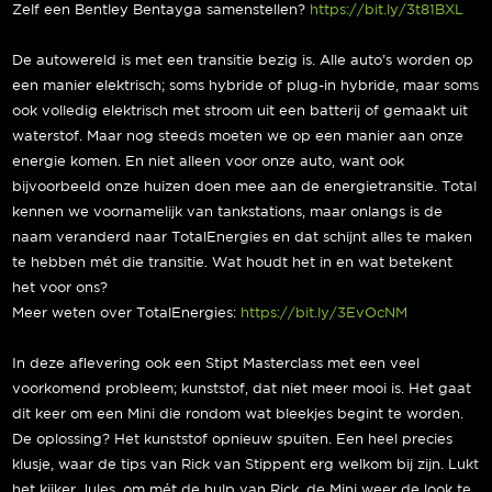
Zelf een Bentley Bentayga samenstellen?
https://bit.ly/3t81BXL
De autowereld is met een transitie bezig is. Alle auto’s worden op
een manier elektrisch; soms hybride of plug-in hybride, maar soms
ook volledig elektrisch met stroom uit een batterij of gemaakt uit
waterstof. Maar nog steeds moeten we op een manier aan onze
energie komen. En niet alleen voor onze auto, want ook
bijvoorbeeld onze huizen doen mee aan de energietransitie. Total
kennen we voornamelijk van tankstations, maar onlangs is de
naam veranderd naar TotalEnergies en dat schijnt alles te maken
te hebben mét die transitie. Wat houdt het in en wat betekent
het voor ons?
Meer weten over TotalEnergies:
https://bit.ly/3EvOcNM
In deze aflevering ook een Stipt Masterclass met een veel
voorkomend probleem; kunststof, dat niet meer mooi is. Het gaat
dit keer om een Mini die rondom wat bleekjes begint te worden.
De oplossing? Het kunststof opnieuw spuiten. Een heel precies
klusje, waar de tips van Rick van Stippent erg welkom bij zijn. Lukt
het kijker Jules, om mét de hulp van Rick, de Mini weer de look te