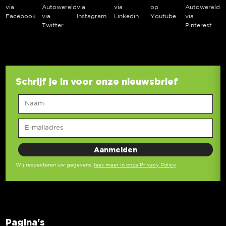
via
Autowereld
via
via
op
Autowereld
Facebook
via
Instagram
Linkedin
Youtube
via
Twitter
Pinterest
Schrijf je in voor onze nieuwsbrief
Wij respecteren uw gegevens,
lees meer in onze Privacy Policy
.
Pagina's