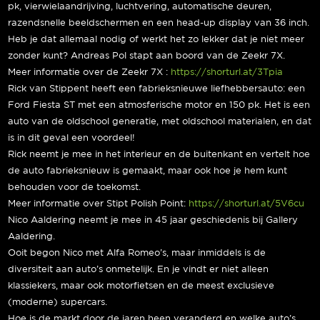
pk, vierwielaandrijving, luchtvering, automatische deuren,
razendsnelle beeldschermen en een head-up display van 36 inch.
Heb je dat allemaal nodig of werkt het zo lekker dat je niet meer
zonder kunt? Andreas Pol stapt aan boord van de Zeekr 7X.
Meer informatie over de Zeekr 7X :
https://shorturl.at/3Tpia
Rick van Stippent heeft een fabrieksnieuwe liefhebbersauto: een
Ford Fiesta ST met een atmosferische motor en 150 pk. Het is een
auto van de oldschool generatie, met oldschool materialen, en dat
is in dit geval een voordeel!
Rick neemt je mee in het interieur en de buitenkant en vertelt hoe
de auto fabrieksnieuw is gemaakt, maar ook hoe je hem kunt
behouden voor de toekomst.
Meer informatie over Stipt Polish Point:
https://shorturl.at/5V6cu
Nico Aaldering neemt je mee in 45 jaar geschiedenis bij Gallery
Aaldering.
Ooit begon Nico met Alfa Romeo’s, maar inmiddels is de
diversiteit aan auto’s onmetelijk. En je vindt er niet alleen
klassiekers, maar ook motorfietsen en de meest exclusieve
(moderne) supercars.
Hoe is de markt door de jaren heen veranderd en welke auto’s