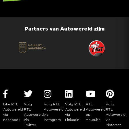
Partners van Autowereld zijn:
Like RTL
Volg
Volg RTL
Volg RTL
RTL
Volg
Autowereld
RTL
Autowereld
Autowereld
Autowereld
RTL
via
Autowereld
via
via
op
Autowereld
Facebook
via
Instagram
Linkedin
Youtube
via
Twitter
Pinterest