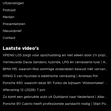
Uitzendingen
Podcast
Merken
Presentatoren
Nieuwsbrief
Contact
Laatste video's
XPENG L03 zorgt voor opschudding en niet alleen door z’n prijs! | Jeroen Mul
Vernieuwde Dacia Sandero; hybride, LPG én verrassend luxe | Andreas Pol
BMW M5: waarom Rick sommige onderdelen bewust níét vervangt | Stipt Polish Point
IONIQ 3 van Hyundai is elektrische verrassing | Andreas Pol
Porsche 930: waarom deze 911 Turbo de bijnaam ‘Widowmaker’ kreeg | Gallery Aaldering
Aflevering 12 (2026) 7 juni
Zo komt een gebruikte auto uit Duitsland naar Nederland | Allard Kalff
Porsche 911 Cabrio heeft professionele aandacht nodig | Stipt Polish Point