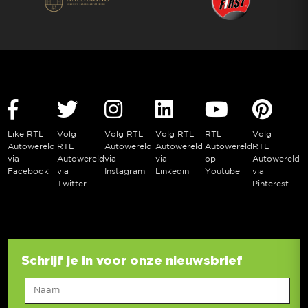
Like RTL
Volg
Volg RTL
Volg RTL
RTL
Volg
Autowereld
RTL
Autowereld
Autowereld
Autowereld
RTL
via
Autowereld
via
via
op
Autowereld
Facebook
via
Instagram
Linkedin
Youtube
via
Twitter
Pinterest
Schrijf je in voor onze nieuwsbrief