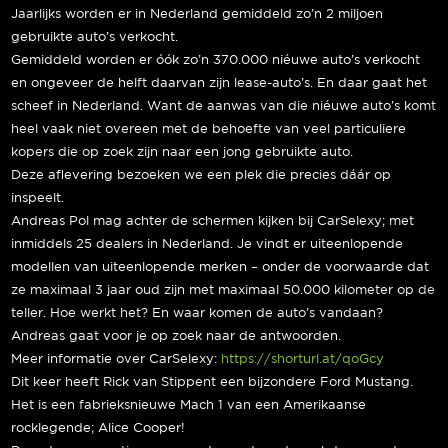
Jaarlijks worden er in Nederland gemiddeld zo’n 2 miljoen
gebruikte auto’s verkocht.
Gemiddeld worden er óók zo’n 370.000 niéuwe auto’s verkocht
en ongeveer de helft daarvan zijn lease-auto’s. En daar gaat het
scheef in Nederland. Want de aanwas van die niéuwe auto’s komt
heel vaak niet overeen met de behoefte van veel particuliere
kopers die op zoek zijn naar een jong gebruikte auto.
Deze aflevering bezoeken we een plek die precies dáár op
inspeelt.
Andreas Pol mag achter de schermen kijken bij CarSelexy; met
inmiddels 25 dealers in Nederland. Je vindt er uiteenlopende
modellen van uiteenlopende merken – onder de voorwaarde dat
ze maximaal 3 jaar oud zijn met maximaal 50.000 kilometer op de
teller. Hoe werkt het? En waar komen de auto’s vandaan?
Andreas gaat voor je op zoek naar de antwoorden.
Meer informatie over CarSelexy:
https://shorturl.at/qoGcy
Dit keer heeft Rick van Stippent een bijzondere Ford Mustang.
Het is een fabrieksnieuwe Mach 1 van een Amerikaanse
rocklegende; Alice Cooper!