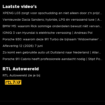
Laatste video's
XPENG L03 zorgt voor opschudding en niet alleen door z’n prijs! | Jeroen Mul
Vernieuwde Dacia Sandero; hybride, LPG én verrassend luxe | Andreas Pol
BMW M5: waarom Rick sommige onderdelen bewust níét vervangt | Stipt Polish Point
IONIQ 3 van Hyundai is elektrische verrassing | Andreas Pol
Porsche 930: waarom deze 911 Turbo de bijnaam ‘Widowmaker’ kreeg | Gallery Aaldering
Aflevering 12 (2026) 7 juni
Zo komt een gebruikte auto uit Duitsland naar Nederland | Allard Kalff
Porsche 911 Cabrio heeft professionele aandacht nodig | Stipt Polish Point
RTL Autowereld
RTL Autowereld zie je bij