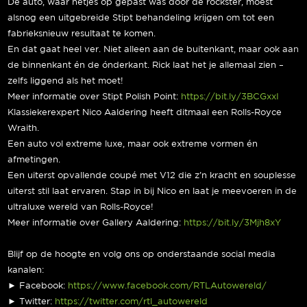
De auto, waar netjes op gepast was door de rockster, moest
alsnog een uitgebreide Stipt behandeling krijgen om tot een
fabrieksnieuw resultaat te komen.
En dat gaat heel ver. Niet alleen aan de buitenkant, maar ook aan
de binnenkant én de ónderkant. Rick laat het je allemaal zien –
zelfs liggend als het moet!
Meer informatie over Stipt Polish Point:
https://bit.ly/3BCGxxI
Klassiekerexpert Nico Aaldering heeft ditmaal een Rolls-Royce
Wraith.
Een auto vol extreme luxe, maar ook extreme vormen én
afmetingen.
Een uiterst opvallende coupé met V12 die z’n kracht en souplesse
uiterst stil laat ervaren. Stap in bij Nico en laat je meevoeren in de
ultraluxe wereld van Rolls-Royce!
Meer informatie over Gallery Aaldering:
https://bit.ly/3Mjh8xY
Blijf op de hoogte en volg ons op onderstaande social media
kanalen:
► Facebook:
https://www.facebook.com/RTLAutowereld/
► Twitter:
https://twitter.com/rtl_autowereld