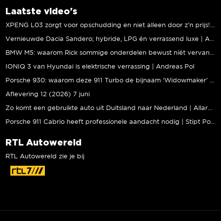
Laatste video's
XPENG L03 zorgt voor opschudding en niet alleen door z’n prijs! | Jeroen Mul
Vernieuwde Dacia Sandero; hybride, LPG én verrassend luxe | Andreas Pol
BMW M5: waarom Rick sommige onderdelen bewust níét vervangt | Stipt Polish Point
IONIQ 3 van Hyundai is elektrische verrassing | Andreas Pol
Porsche 930: waarom deze 911 Turbo de bijnaam ‘Widowmaker’ kreeg | Gallery Aaldering
Aflevering 12 (2026) 7 juni
Zo komt een gebruikte auto uit Duitsland naar Nederland | Allard Kalff
Porsche 911 Cabrio heeft professionele aandacht nodig | Stipt Polish Point
RTL Autowereld
RTL Autowereld zie je bij