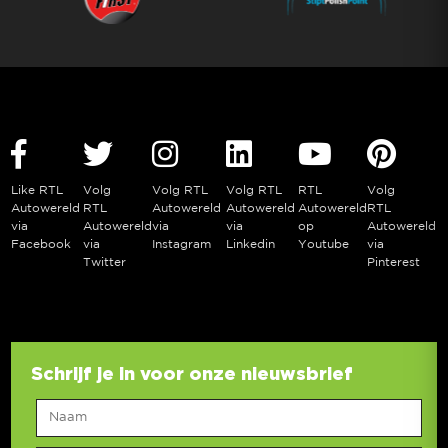
Like RTL
Volg
Volg RTL
Volg RTL
RTL
Volg
Autowereld
RTL
Autowereld
Autowereld
Autowereld
RTL
via
Autowereld
via
via
op
Autowereld
Facebook
via
Instagram
Linkedin
Youtube
via
Twitter
Pinterest
Schrijf je in voor onze nieuwsbrief