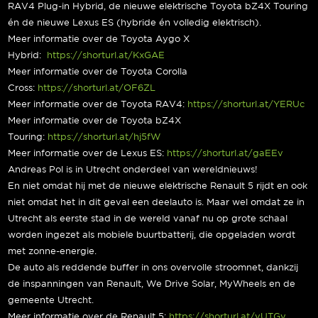
RAV4 Plug-in Hybrid, de nieuwe elektrische Toyota bZ4X Touring
én de nieuwe Lexus ES (hybride én volledig elektrisch).
Meer informatie over de Toyota Aygo X
Hybrid:
https://shorturl.at/KxGAE
Meer informatie over de Toyota Corolla
Cross:
https://shorturl.at/OF6ZL
Meer informatie over de Toyota RAV4:
https://shorturl.at/YERUc
Meer informatie over de Toyota bZ4X
Touring:
https://shorturl.at/hj5fW
Meer informatie over de Lexus ES:
https://shorturl.at/gaEEv
Andreas Pol is in Utrecht onderdeel van wereldnieuws!
En niet omdat hij met de nieuwe elektrische Renault 5 rijdt en ook
niet omdat het in dit geval een deelauto is. Maar wel omdat ze in
Utrecht als eerste stad in de wereld vanaf nu op grote schaal
worden ingezet als mobiele buurtbatterij, die opgeladen wordt
met zonne-energie.
De auto als reddende buffer in ons overvolle stroomnet, dankzij
de inspanningen van Renault, We Drive Solar, MyWheels en de
gemeente Utrecht.
Meer informatie over de Renault 5:
https://shorturl.at/vUTGv