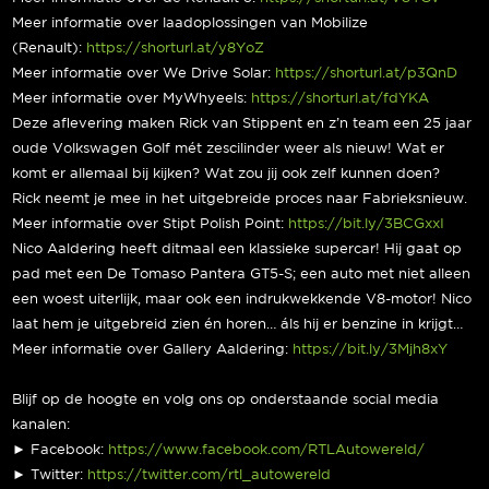
Meer informatie over laadoplossingen van Mobilize
(Renault):
https://shorturl.at/y8YoZ
Meer informatie over We Drive Solar:
https://shorturl.at/p3QnD
Meer informatie over MyWhyeels:
https://shorturl.at/fdYKA
Deze aflevering maken Rick van Stippent en z’n team een 25 jaar
oude Volkswagen Golf mét zescilinder weer als nieuw! Wat er
komt er allemaal bij kijken? Wat zou jij ook zelf kunnen doen?
Rick neemt je mee in het uitgebreide proces naar Fabrieksnieuw.
Meer informatie over Stipt Polish Point:
https://bit.ly/3BCGxxI
Nico Aaldering heeft ditmaal een klassieke supercar! Hij gaat op
pad met een De Tomaso Pantera GT5-S; een auto met niet alleen
een woest uiterlijk, maar ook een indrukwekkende V8-motor! Nico
laat hem je uitgebreid zien én horen… áls hij er benzine in krijgt…
Meer informatie over Gallery Aaldering:
https://bit.ly/3Mjh8xY
Blijf op de hoogte en volg ons op onderstaande social media
kanalen:
► Facebook:
https://www.facebook.com/RTLAutowereld/
► Twitter:
https://twitter.com/rtl_autowereld