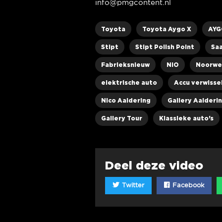
info@pmgcontent.nl
Toyota
Toyota Aygo X
AYG
Stipt
Stipt Polish Point
Sa
Fabrieksnieuw
NIO
Noorwe
elektrische auto
Accu verwisse
Nico Aaldering
Gallery Aalderi
Gallery Tour
Klassieke auto's
Deel deze video
Twitter
Facebook