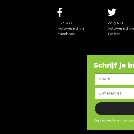
Like RTL
Volg RTL
Autowereld via
Autowereld vi
Facebook
Twitter
Schrijf je 
Wij respecteren uw g