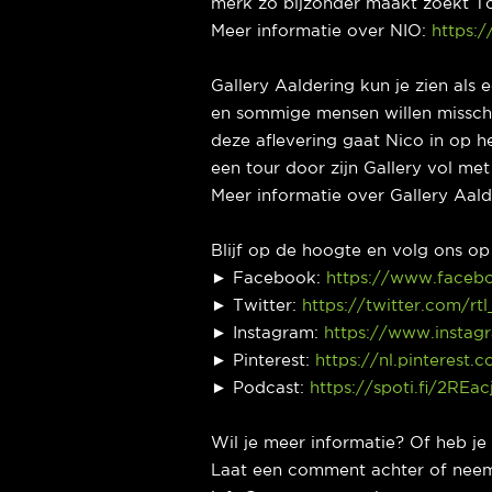
merk zo bijzonder maakt zoekt To
Meer informatie over NIO:
https:/
Gallery Aaldering kun je zien als 
en sommige mensen willen misschi
deze aflevering gaat Nico in op h
een tour door zijn Gallery vol met
Meer informatie over Gallery Aal
Blijf op de hoogte en volg ons o
► Facebook:
https://www.faceb
► Twitter:
https://twitter.com/rt
► Instagram:
https://www.instag
► Pinterest:
https://nl.pinterest.
► Podcast:
https://spoti.fi/2REac
Wil je meer informatie? Of heb j
Laat een comment achter of neem