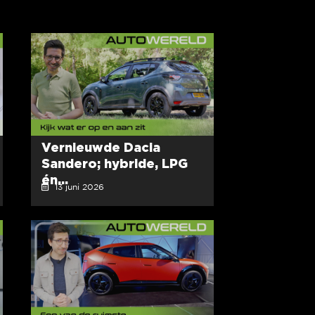
Vernieuwde Dacia
Sandero; hybride, LPG
én...
13 juni 2026