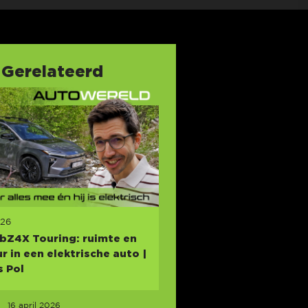
Gerelateerd
026
bZ4X Touring: ruimte en
r in een elektrische auto |
 Pol
16 april 2026