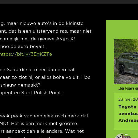
g, maar nieuwe auto’s in de kleinste
t, dat is een uitstervend ras, maar niet
n namelijk met de nieuwe Aygo X!
hoe de auto bevalt.
https://bit.ly/3EgKZTe
een Saab die al meer dan een half
aar zo ziet hij er alles behalve uit. Hoe
eksnieuw gemaakt?
pent en Stipt Polish Point:
23 mei 2
Toyota 
avontuu
eak peak van een elektrisch merk dat
Andreas
NIO. Het is een merk met grootse
rs aanpakt dan alle andere. Wat het