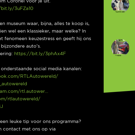
m Coronel voor je uit.
/bit.ly/3uFZa10
een museum waar, bijna, alles te koop is,
en wel een klassieker, maar welke? In
et fenomeen keuzestress en geeft hij ons
 bijzondere auto’s.
dering:
https://bit.ly/3phAx4F
p onderstaande social media kanalen:
ook.com/RTLAutowereld/
l_autowereld
ram.com/rtl.autower…
com/rtlautowereld/
jJ
e een leuke tip voor ons programma?
 contact met ons op via