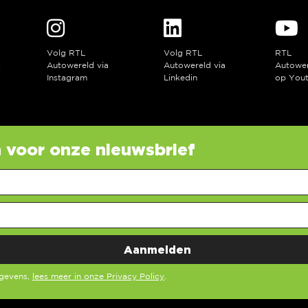
Volg RTL
Volg RTL
RTL
a
Autowereld via
Autowereld via
Autowe
Instagram
Linkedin
op You
in voor onze nieuwsbrief
egevens,
lees meer in onze Privacy Policy
.