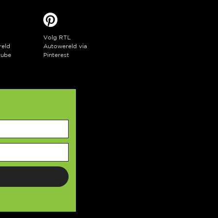
Volg RTL
reld
Autowereld via
tube
Pinterest