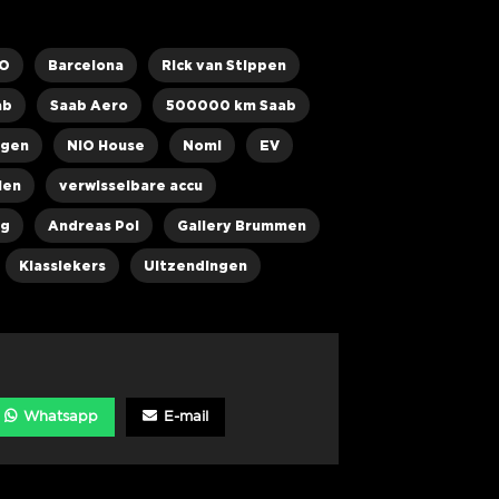
O
Barcelona
Rick van Stippen
ab
Saab Aero
500000 km Saab
gen
NIO House
Nomi
EV
len
verwisselbare accu
ng
Andreas Pol
Gallery Brummen
Klassiekers
Uitzendingen
Whatsapp
E-mail