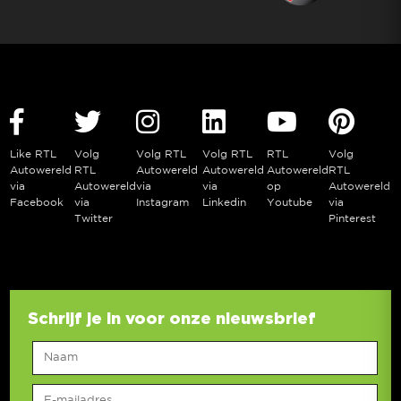
Like RTL
Volg
Volg RTL
Volg RTL
RTL
Volg
Autowereld
RTL
Autowereld
Autowereld
Autowereld
RTL
via
Autowereld
via
via
op
Autowereld
Facebook
via
Instagram
Linkedin
Youtube
via
Twitter
Pinterest
Schrijf je in voor onze nieuwsbrief