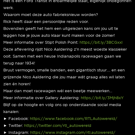
Het is een Ford Transit in erbarmelijke staat, eigenlijk onbegonnen
werk.
Waarom moet deze auto fabrieksnieuw worden?
Rick heeft daar een persoonlijke reden voor.
Bovendien geeft het hem een uitgelezen kans om jou uit te
leggen hoe je jouw auto klaar kunt maken voor de zomer!
Meer informatie over Stipt Polish Point:
https://bit.ly/3BCGxxI
Deze aflevering rijdt Nico Aaldering z’n meest woeste klassieker
ooit. Samen met een heuse Indianapolis racewagen gaan we
terug naar 1934!
Bruut vermogen, smalle banden, een gigantisch stuur…. en een
grijzende Nico Aaldering die jou maar wát graag alles wil laten
zien én horen!
Maar dan moet racewagen wél een beetje meewerken…
Meer informatie over Gallery Aaldering:
https://bit.ly/3Mjh8xY
Blijf op de hoogte en volg ons op onderstaande social media
kanalen:
► Facebook:
https://www.facebook.com/RTLAutowereld/
► Twitter:
https://twitter.com/rtl_autowereld
► Instagram:
https://www.instagram.com/rtl.autowereld/