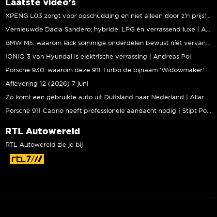
Laatste video's
XPENG L03 zorgt voor opschudding en niet alleen door z’n prijs! | Jeroen Mul
Vernieuwde Dacia Sandero; hybride, LPG én verrassend luxe | Andreas Pol
BMW M5: waarom Rick sommige onderdelen bewust níét vervangt | Stipt Polish Point
IONIQ 3 van Hyundai is elektrische verrassing | Andreas Pol
Porsche 930: waarom deze 911 Turbo de bijnaam ‘Widowmaker’ kreeg | Gallery Aaldering
Aflevering 12 (2026) 7 juni
Zo komt een gebruikte auto uit Duitsland naar Nederland | Allard Kalff
Porsche 911 Cabrio heeft professionele aandacht nodig | Stipt Polish Point
RTL Autowereld
RTL Autowereld zie je bij