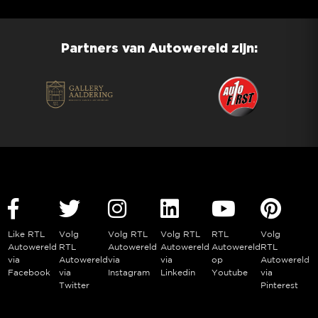
Partners van Autowereld zijn:
Like RTL
Volg
Volg RTL
Volg RTL
RTL
Volg
Autowereld
RTL
Autowereld
Autowereld
Autowereld
RTL
via
Autowereld
via
via
op
Autowereld
Facebook
via
Instagram
Linkedin
Youtube
via
Twitter
Pinterest