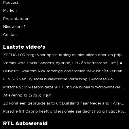
Podcast
Merken
Presentatoren
Nieuwsbrief
Contact
Laatste video's
XPENG L03 zorgt voor opschudding en niet alleen door z’n prijs! | Jeroen Mul
Vernieuwde Dacia Sandero; hybride, LPG én verrassend luxe | Andreas Pol
BMW M5: waarom Rick sommige onderdelen bewust níét vervangt | Stipt Polish Point
IONIQ 3 van Hyundai is elektrische verrassing | Andreas Pol
Porsche 930: waarom deze 911 Turbo de bijnaam ‘Widowmaker’ kreeg | Gallery Aaldering
Aflevering 12 (2026) 7 juni
Zo komt een gebruikte auto uit Duitsland naar Nederland | Allard Kalff
Porsche 911 Cabrio heeft professionele aandacht nodig | Stipt Polish Point
RTL Autowereld