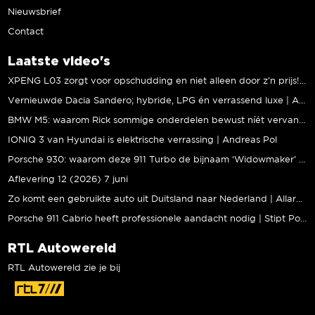
Nieuwsbrief
Contact
Laatste video's
XPENG L03 zorgt voor opschudding en niet alleen door z’n prijs! | Jeroen Mul
Vernieuwde Dacia Sandero; hybride, LPG én verrassend luxe | Andreas Pol
BMW M5: waarom Rick sommige onderdelen bewust níét vervangt | Stipt Polish Point
IONIQ 3 van Hyundai is elektrische verrassing | Andreas Pol
Porsche 930: waarom deze 911 Turbo de bijnaam ‘Widowmaker’ kreeg | Gallery Aaldering
Aflevering 12 (2026) 7 juni
Zo komt een gebruikte auto uit Duitsland naar Nederland | Allard Kalff
Porsche 911 Cabrio heeft professionele aandacht nodig | Stipt Polish Point
RTL Autowereld
RTL Autowereld zie je bij