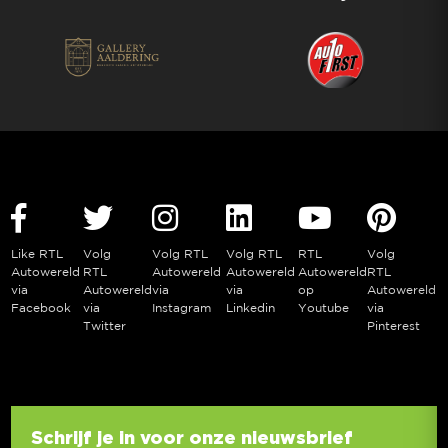
Like RTL
Volg
Volg RTL
Volg RTL
RTL
Volg
Autowereld
RTL
Autowereld
Autowereld
Autowereld
RTL
via
Autowereld
via
via
op
Autowereld
Facebook
via
Instagram
Linkedin
Youtube
via
Twitter
Pinterest
Schrijf je in voor onze nieuwsbrief