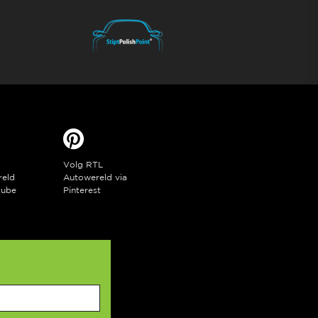
Volg RTL
reld
Autowereld via
tube
Pinterest