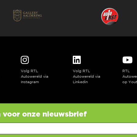
Volg RTL
Volg RTL
RTL
a
Autowereld via
Autowereld via
Autowe
Instagram
Linkedin
op You
in voor onze nieuwsbrief