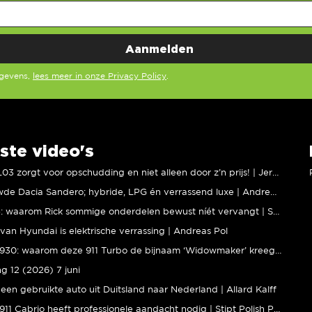
egevens,
lees meer in onze Privacy Policy
.
ste video's
XPENG L03 zorgt voor opschudding en niet alleen door z’n prijs! | Jeroen Mul
Vernieuwde Dacia Sandero; hybride, LPG én verrassend luxe | Andreas Pol
BMW M5: waarom Rick sommige onderdelen bewust níét vervangt | Stipt Polish Point
van Hyundai is elektrische verrassing | Andreas Pol
Porsche 930: waarom deze 911 Turbo de bijnaam ‘Widowmaker’ kreeg | Gallery Aaldering
ng 12 (2026) 7 juni
een gebruikte auto uit Duitsland naar Nederland | Allard Kalff
Porsche 911 Cabrio heeft professionele aandacht nodig | Stipt Polish Point