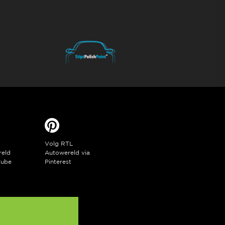
Volg RTL
reld
Autowereld via
tube
Pinterest