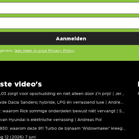
egevens,
lees meer in onze Privacy Policy
.
ste video's
XPENG L03 zorgt voor opschudding en niet alleen door z’n prijs! | Jeroen Mul
Vernieuwde Dacia Sandero; hybride, LPG én verrassend luxe | Andreas Pol
BMW M5: waarom Rick sommige onderdelen bewust níét vervangt | Stipt Polish Point
van Hyundai is elektrische verrassing | Andreas Pol
Porsche 930: waarom deze 911 Turbo de bijnaam ‘Widowmaker’ kreeg | Gallery Aaldering
ng 12 (2026) 7 juni