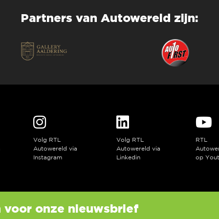
Partners van Autowereld zijn:
Volg RTL
Volg RTL
RTL
a
Autowereld via
Autowereld via
Autowe
Instagram
Linkedin
op You
in voor onze nieuwsbrief