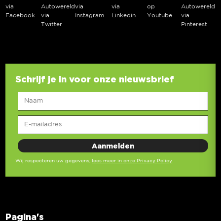
via
Autowereld
via
via
op
Autowereld
Facebook
via
Instagram
Linkedin
Youtube
via
Twitter
Pinterest
Schrijf je in voor onze nieuwsbrief
Wij respecteren uw gegevens,
lees meer in onze Privacy Policy
.
Pagina's