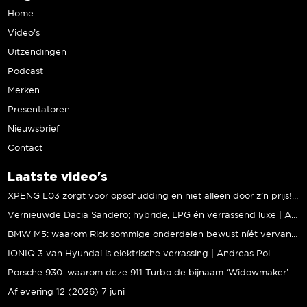
Home
Video’s
Uitzendingen
Podcast
Merken
Presentatoren
Nieuwsbrief
Contact
Laatste video's
XPENG L03 zorgt voor opschudding en niet alleen door z’n prijs! | Jeroen Mul
Vernieuwde Dacia Sandero; hybride, LPG én verrassend luxe | Andreas Pol
BMW M5: waarom Rick sommige onderdelen bewust níét vervangt | Stipt Polish Point
IONIQ 3 van Hyundai is elektrische verrassing | Andreas Pol
Porsche 930: waarom deze 911 Turbo de bijnaam ‘Widowmaker’ kreeg | Gallery Aaldering
Aflevering 12 (2026) 7 juni