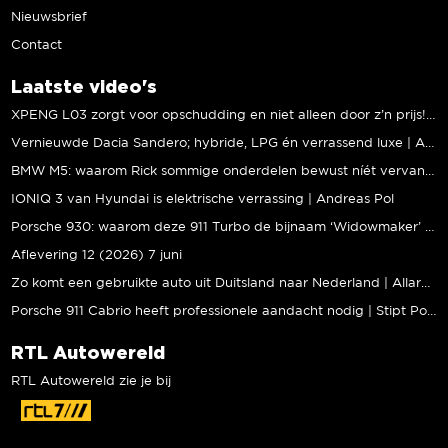
Nieuwsbrief
Contact
Laatste video's
XPENG L03 zorgt voor opschudding en niet alleen door z’n prijs! | Jeroen Mul
Vernieuwde Dacia Sandero; hybride, LPG én verrassend luxe | Andreas Pol
BMW M5: waarom Rick sommige onderdelen bewust níét vervangt | Stipt Polish Point
IONIQ 3 van Hyundai is elektrische verrassing | Andreas Pol
Porsche 930: waarom deze 911 Turbo de bijnaam ‘Widowmaker’ kreeg | Gallery Aaldering
Aflevering 12 (2026) 7 juni
Zo komt een gebruikte auto uit Duitsland naar Nederland | Allard Kalff
Porsche 911 Cabrio heeft professionele aandacht nodig | Stipt Polish Point
RTL Autowereld
RTL Autowereld zie je bij