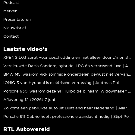
Podcast
Merken
Presentatoren
Nieuwsbrief
Contact
Laatste video's
XPENG L03 zorgt voor opschudding en niet alleen door z’n prijs! | Jeroen Mul
Vernieuwde Dacia Sandero; hybride, LPG én verrassend luxe | Andreas Pol
BMW M5: waarom Rick sommige onderdelen bewust níét vervangt | Stipt Polish Point
IONIQ 3 van Hyundai is elektrische verrassing | Andreas Pol
Porsche 930: waarom deze 911 Turbo de bijnaam ‘Widowmaker’ kreeg | Gallery Aaldering
Aflevering 12 (2026) 7 juni
Zo komt een gebruikte auto uit Duitsland naar Nederland | Allard Kalff
Porsche 911 Cabrio heeft professionele aandacht nodig | Stipt Polish Point
RTL Autowereld