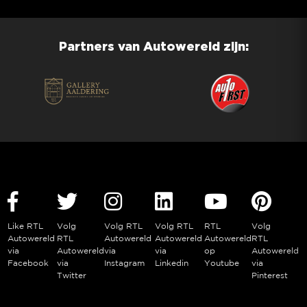
Partners van Autowereld zijn:
Like RTL
Volg
Volg RTL
Volg RTL
RTL
Volg
Autowereld
RTL
Autowereld
Autowereld
Autowereld
RTL
via
Autowereld
via
via
op
Autowereld
Facebook
via
Instagram
Linkedin
Youtube
via
Twitter
Pinterest