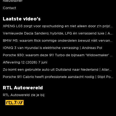
Nieuwsbrief
Contact
Laatste video's
XPENG L03 zorgt voor opschudding en niet alleen door z’n prijs! | Jeroen Mul
Vernieuwde Dacia Sandero; hybride, LPG én verrassend luxe | Andreas Pol
BMW M5: waarom Rick sommige onderdelen bewust níét vervangt | Stipt Polish Point
IONIQ 3 van Hyundai is elektrische verrassing | Andreas Pol
Porsche 930: waarom deze 911 Turbo de bijnaam ‘Widowmaker’ kreeg | Gallery Aaldering
Aflevering 12 (2026) 7 juni
Zo komt een gebruikte auto uit Duitsland naar Nederland | Allard Kalff
Porsche 911 Cabrio heeft professionele aandacht nodig | Stipt Polish Point
RTL Autowereld
RTL Autowereld zie je bij