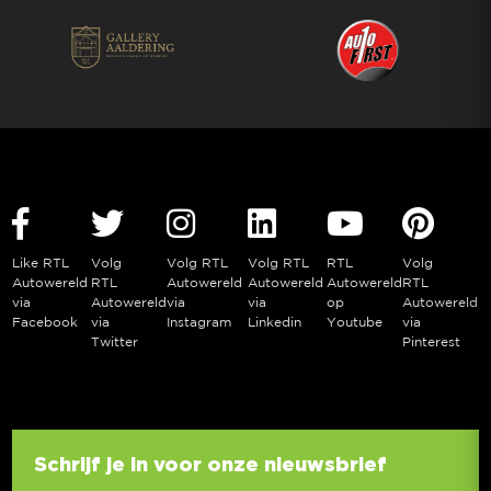
Like RTL
Volg
Volg RTL
Volg RTL
RTL
Volg
Autowereld
RTL
Autowereld
Autowereld
Autowereld
RTL
via
Autowereld
via
via
op
Autowereld
Facebook
via
Instagram
Linkedin
Youtube
via
Twitter
Pinterest
Schrijf je in voor onze nieuwsbrief