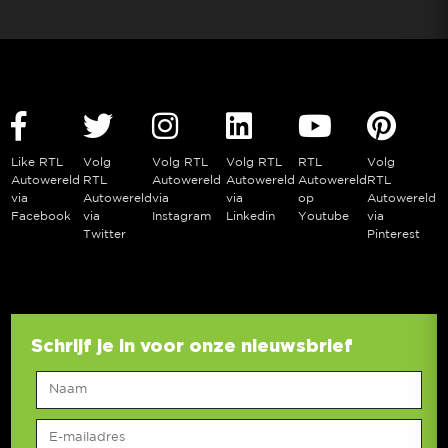
Like RTL
Volg
Volg RTL
Volg RTL
RTL
Volg
Autowereld
RTL
Autowereld
Autowereld
Autowereld
RTL
via
Autowereld
via
via
op
Autowereld
Facebook
via
Instagram
Linkedin
Youtube
via
Twitter
Pinterest
Schrijf je in voor onze nieuwsbrief