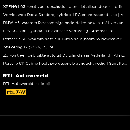
XPENG L03 zorgt voor opschudding en niet alleen door z’n prijs! | Jeroen Mul
Vernieuwde Dacia Sandero; hybride, LPG én verrassend luxe | Andreas Pol
BMW M5: waarom Rick sommige onderdelen bewust níét vervangt | Stipt Polish Point
IONIQ 3 van Hyundai is elektrische verrassing | Andreas Pol
Porsche 930: waarom deze 911 Turbo de bijnaam ‘Widowmaker’ kreeg | Gallery Aaldering
Aflevering 12 (2026) 7 juni
Zo komt een gebruikte auto uit Duitsland naar Nederland | Allard Kalff
Porsche 911 Cabrio heeft professionele aandacht nodig | Stipt Polish Point
RTL Autowereld
RTL Autowereld zie je bij