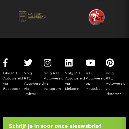
Like RTL
Volg
Volg RTL
Volg RTL
RTL
Volg
Autowereld
RTL
Autowereld
Autowereld
Autowereld
RTL
via
Autowereld
via
via
op
Autowereld
Facebook
via
Instagram
Linkedin
Youtube
via
Twitter
Pinterest
Schrijf je in voor onze nieuwsbrief