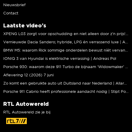
Nieuwsbrief
Contact
Laatste video's
XPENG L03 zorgt voor opschudding en niet alleen door z’n prijs! | Jeroen Mul
Vernieuwde Dacia Sandero; hybride, LPG én verrassend luxe | Andreas Pol
BMW M5: waarom Rick sommige onderdelen bewust níét vervangt | Stipt Polish Point
IONIQ 3 van Hyundai is elektrische verrassing | Andreas Pol
Porsche 930: waarom deze 911 Turbo de bijnaam ‘Widowmaker’ kreeg | Gallery Aaldering
Aflevering 12 (2026) 7 juni
Zo komt een gebruikte auto uit Duitsland naar Nederland | Allard Kalff
Porsche 911 Cabrio heeft professionele aandacht nodig | Stipt Polish Point
RTL Autowereld
RTL Autowereld zie je bij