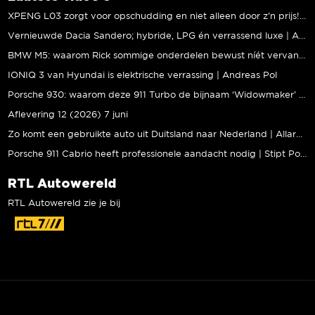
XPENG L03 zorgt voor opschudding en niet alleen door z’n prijs! | Jeroen Mul
Vernieuwde Dacia Sandero; hybride, LPG én verrassend luxe | Andreas Pol
BMW M5: waarom Rick sommige onderdelen bewust níét vervangt | Stipt Polish Point
IONIQ 3 van Hyundai is elektrische verrassing | Andreas Pol
Porsche 930: waarom deze 911 Turbo de bijnaam ‘Widowmaker’ kreeg | Gallery Aaldering
Aflevering 12 (2026) 7 juni
Zo komt een gebruikte auto uit Duitsland naar Nederland | Allard Kalff
Porsche 911 Cabrio heeft professionele aandacht nodig | Stipt Polish Point
RTL Autowereld
RTL Autowereld zie je bij