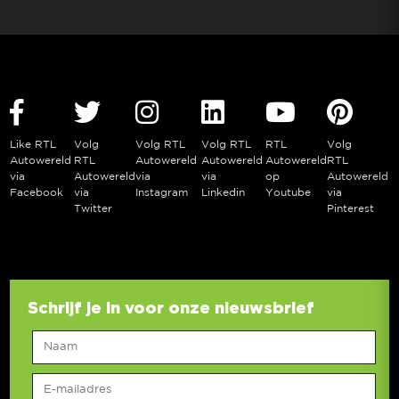
Like RTL
Volg
Volg RTL
Volg RTL
RTL
Volg
Autowereld
RTL
Autowereld
Autowereld
Autowereld
RTL
via
Autowereld
via
via
op
Autowereld
Facebook
via
Instagram
Linkedin
Youtube
via
Twitter
Pinterest
Schrijf je in voor onze nieuwsbrief